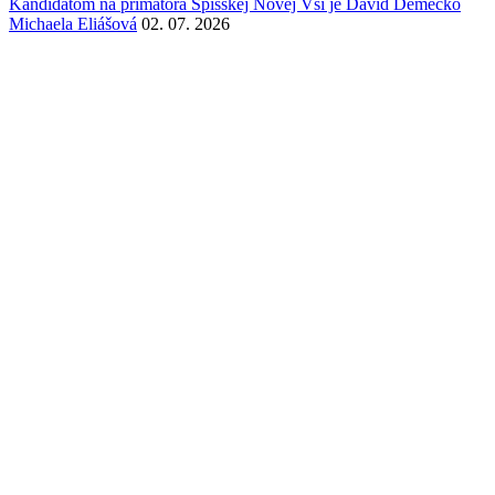
Kandidátom na primátora Spišskej Novej Vsi je Dávid Demečko
Michaela Eliášová
02. 07. 2026