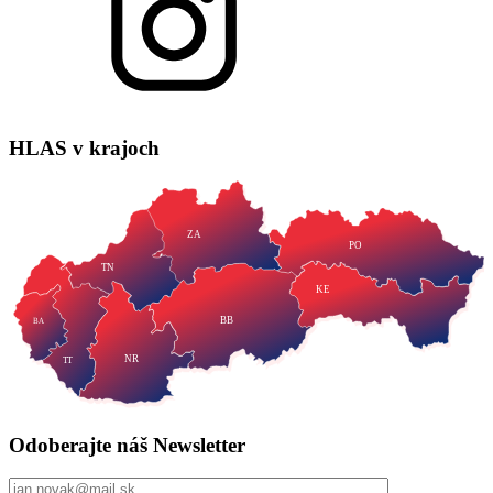
HLAS
v krajoch
ZA
PO
TN
KE
BB
BA
NR
TT
Odoberajte náš
Newsletter