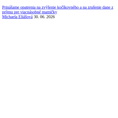
Prinášame opatrenia na zvýšenie kočíkovného a na zrušenie dane z
príjmu pre viacnásobné mamičky
Michaela Eliášová
30. 06. 2026