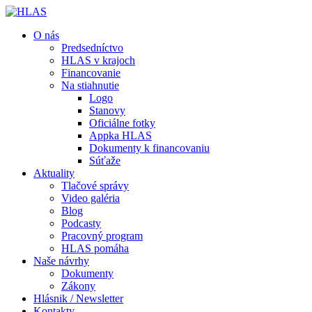
O nás
Predsedníctvo
HLAS v krajoch
Financovanie
Na stiahnutie
Logo
Stanovy
Oficiálne fotky
Appka HLAS
Dokumenty k financovaniu
Súťaže
Aktuality
Tlačové správy
Video galéria
Blog
Podcasty
Pracovný program
HLAS pomáha
Naše návrhy
Dokumenty
Zákony
Hlásnik / Newsletter
Kontakty