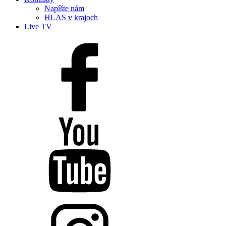
Napíšte nám
HLAS v krajoch
Live TV