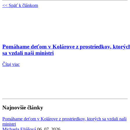
<< Späť k článkom
Pomáhame deťom v Kolárove z prostriedkov, ktorýc
sa vzdali naši ministri
Čítaj viac
Najnovšie články
Pomáhame deťom v Kolárove z prostriedkov, ktorých sa vzdali naši
ministri
Michaela Eliášová
06. 07. 2026