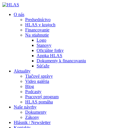
O nás
Predsedníctvo
HLAS v krajoch
Financovanie
Na stiahnutie
Logo
Stanovy
Oficiálne fotky
Appka HLAS
Dokumenty k financovaniu
Súťaže
Aktuality
Tlačové správy
Video galéria
Blog
Podcasty
Pracovný program
HLAS pomáha
Naše návrhy
Dokumenty
Zákony
Hlásnik / Newsletter
Kontakty