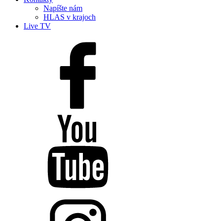
Napíšte nám
HLAS v krajoch
Live TV