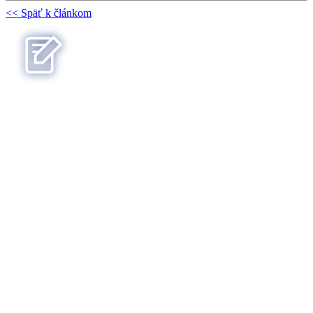
<< Späť k článkom
Najnovšie články
Pomáhame deťom v Kolárove z prostriedkov, ktorých sa vzdali naši
ministri
Michaela Eliášová
06. 07. 2026