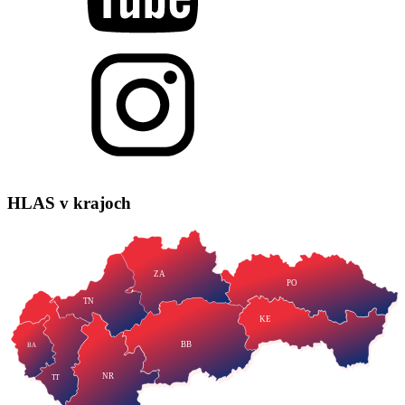
HLAS
v krajoch
ZA
PO
TN
KE
BB
BA
NR
TT