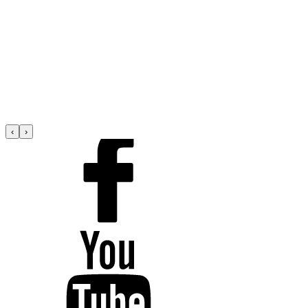
Kandidátom na primátora Spišskej Novej Vsi je Dávid Demečko
Michaela Eliášová
02. 07. 2026
Prinášame opatrenia na zvýšenie kočíkovného a na zrušenie dane z
príjmu pre viacnásobné mamičky
Michaela Eliášová
30. 06. 2026
‹
›