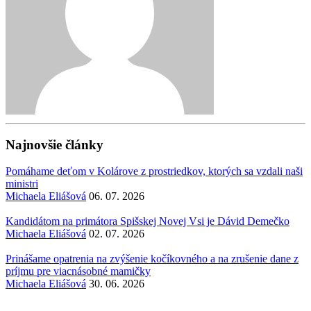
Najnovšie články
Pomáhame deťom v Kolárove z prostriedkov, ktorých sa vzdali naši
ministri
Michaela Eliášová
06. 07. 2026
Kandidátom na primátora Spišskej Novej Vsi je Dávid Demečko
Michaela Eliášová
02. 07. 2026
Prinášame opatrenia na zvýšenie kočíkovného a na zrušenie dane z
príjmu pre viacnásobné mamičky
Michaela Eliášová
30. 06. 2026