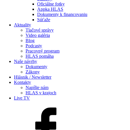
Oficiálne fotky
Appka HLAS
Dokumenty k financovaniu
Súťaže
Aktuality
Tlačové správy
Video galéria
Blog
Podcasty
Pracovný program
HLAS pomáha
Naše návrhy
Dokumenty
Zákony
Hlásnik / Newsletter
Kontakty
Napíšte nám
HLAS v krajoch
Live TV