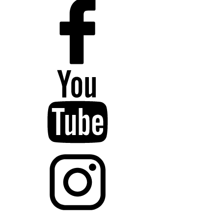
HLAS
v krajoch
ZA
PO
TN