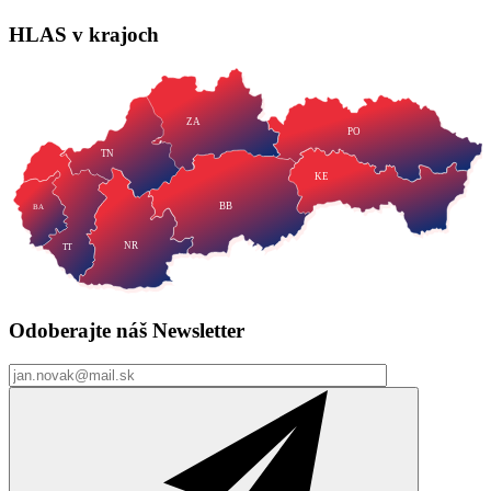
KE
BB
BA
NR
TT
Odoberajte náš
Newsletter
Odoberať
Neváhajte a
napíšte
hlas@strana-hlas.sk