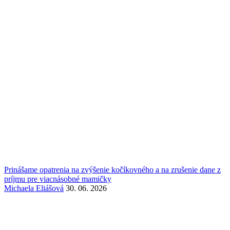
Prinášame opatrenia na zvýšenie kočíkovného a na zrušenie dane z
príjmu pre viacnásobné mamičky
Michaela Eliášová
30. 06. 2026