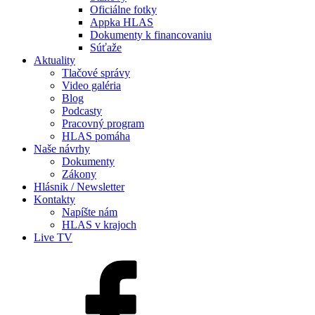
Oficiálne fotky
Appka HLAS
Dokumenty k financovaniu
Súťaže
Aktuality
Tlačové správy
Video galéria
Blog
Podcasty
Pracovný program
HLAS pomáha
Naše návrhy
Dokumenty
Zákony
Hlásnik / Newsletter
Kontakty
Napíšte nám
HLAS v krajoch
Live TV