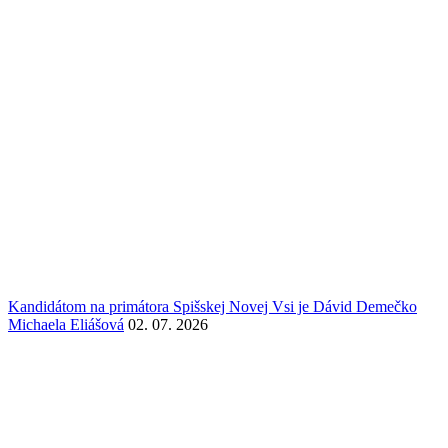
Kandidátom na primátora Spišskej Novej Vsi je Dávid Demečko
Michaela Eliášová
02. 07. 2026