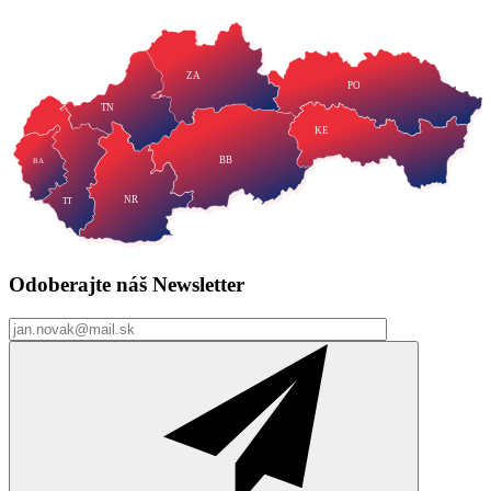
ZA
PO
TN
KE
BB
BA
NR
TT
Odoberajte náš
Newsletter