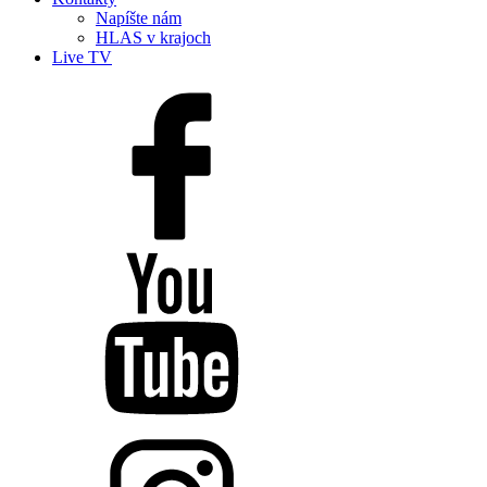
Napíšte nám
HLAS v krajoch
Live TV