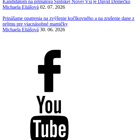
Kandidátom na primátora Spišskej Novej Vsi je Dávid Demečko
Michaela Eliášová
02. 07. 2026
Prinášame opatrenia na zvýšenie kočíkovného a na zrušenie dane z
príjmu pre viacnásobné mamičky
Michaela Eliášová
30. 06. 2026