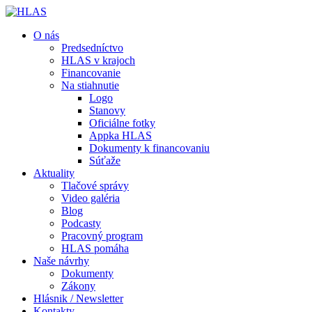
O nás
Predsedníctvo
HLAS v krajoch
Financovanie
Na stiahnutie
Logo
Stanovy
Oficiálne fotky
Appka HLAS
Dokumenty k financovaniu
Súťaže
Aktuality
Tlačové správy
Video galéria
Blog
Podcasty
Pracovný program
HLAS pomáha
Naše návrhy
Dokumenty
Zákony
Hlásnik / Newsletter
Kontakty