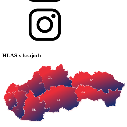
HLAS
v krajoch
ZA
PO
TN
KE
BB
BA
NR
TT