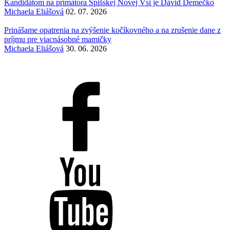
Kandidátom na primátora Spišskej Novej Vsi je Dávid Demečko
Michaela Eliášová
02. 07. 2026
Prinášame opatrenia na zvýšenie kočíkovného a na zrušenie dane z
príjmu pre viacnásobné mamičky
Michaela Eliášová
30. 06. 2026