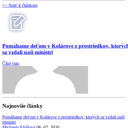
<< Späť k článkom
Pomáhame deťom v Kolárove z prostriedkov, ktorýc
sa vzdali naši ministri
Čítaj viac
Najnovšie články
Pomáhame deťom v Kolárove z prostriedkov, ktorých sa vzdali naši
ministri
Michaela Eliášová
06. 07. 2026