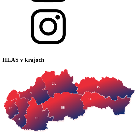
HLAS
v krajoch
ZA
PO
TN
KE
BB
BA
NR
TT