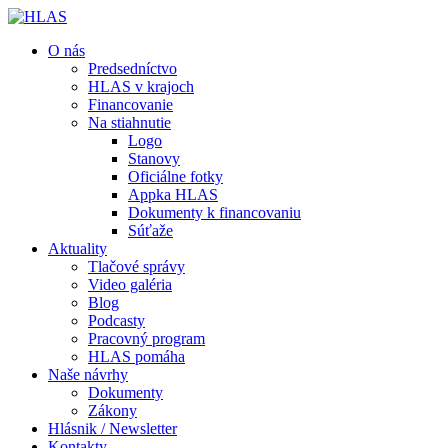
O nás
Predsedníctvo
HLAS v krajoch
Financovanie
Na stiahnutie
Logo
Stanovy
Oficiálne fotky
Appka HLAS
Dokumenty k financovaniu
Súťaže
Aktuality
Tlačové správy
Video galéria
Blog
Podcasty
Pracovný program
HLAS pomáha
Naše návrhy
Dokumenty
Zákony
Hlásnik / Newsletter
Kontakty