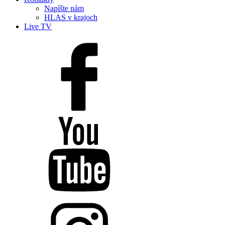
Napíšte nám
HLAS v krajoch
Live TV