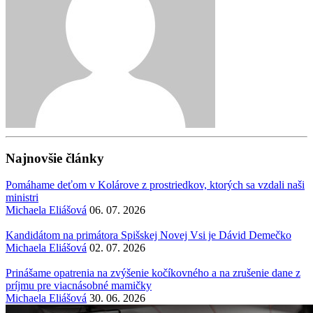
Najnovšie články
Pomáhame deťom v Kolárove z prostriedkov, ktorých sa vzdali naši
ministri
Michaela Eliášová
06. 07. 2026
Kandidátom na primátora Spišskej Novej Vsi je Dávid Demečko
Michaela Eliášová
02. 07. 2026
Prinášame opatrenia na zvýšenie kočíkovného a na zrušenie dane z
príjmu pre viacnásobné mamičky
Michaela Eliášová
30. 06. 2026