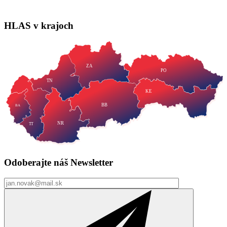
HLAS
v krajoch
ZA
PO
TN
KE
BB
BA
NR
TT
Odoberajte náš
Newsletter