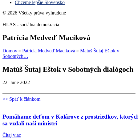
Chceme lepšie Slovensko
© 2026 Všetky práva vyhradené
HLAS - sociálna demokracia
Patrícia Medveď Macíková
Domov
»
Patrícia Medveď Macíková
»
Matúš Šutaj Eštok v
Sobotných…
Matúš Šutaj Eštok v Sobotných dialógoch
22. June 2022
<< Späť k článkom
Pomáhame deťom v Kolárove z prostriedkov, ktorýc
sa vzdali naši ministri
Čítaj viac