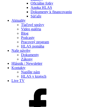
Oficiálne fotky
Appka HLAS
Dokumenty k financovaniu
Súťaže
Aktuality
Tlačové správy
Video galéria
Blog
Podcasty
Pracovný program
HLAS pomáha
Naše návrhy
Dokumenty
Zákony
Hlásnik / Newsletter
Kontakty
Napíšte nám
HLAS v krajoch
Live TV