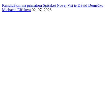
Kandidátom na primátora Spišskej Novej Vsi je Dávid Demečko
Michaela Eliášová
02. 07. 2026