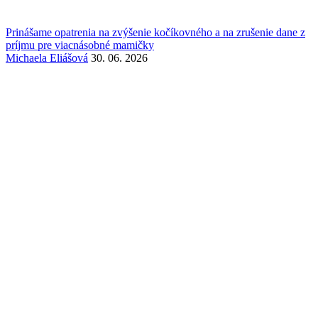
Prinášame opatrenia na zvýšenie kočíkovného a na zrušenie dane z
príjmu pre viacnásobné mamičky
Michaela Eliášová
30. 06. 2026