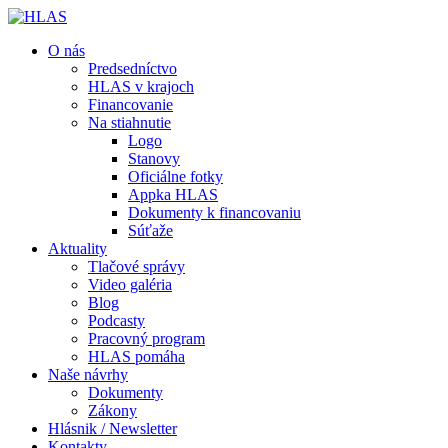
O nás
Predsedníctvo
HLAS v krajoch
Financovanie
Na stiahnutie
Logo
Stanovy
Oficiálne fotky
Appka HLAS
Dokumenty k financovaniu
Súťaže
Aktuality
Tlačové správy
Video galéria
Blog
Podcasty
Pracovný program
HLAS pomáha
Naše návrhy
Dokumenty
Zákony
Hlásnik / Newsletter
Kontakty