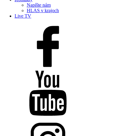
Napíšte nám
HLAS v krajoch
Live TV