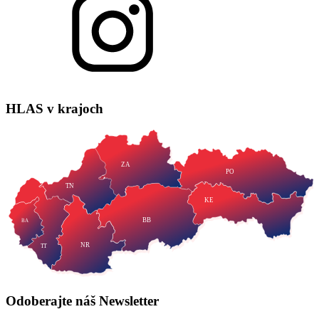
HLAS
v krajoch
ZA
PO
TN
KE
BB
BA
NR
TT
Odoberajte náš
Newsletter