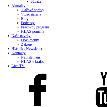
Súťaže
Aktuality
Tlačové správy
Video galéria
Blog
Podcasty
Pracovný program
HLAS pomáha
Naše návrhy
Dokumenty
Zákony
Hlásnik / Newsletter
Kontakty
Napíšte nám
HLAS v krajoch
Live TV