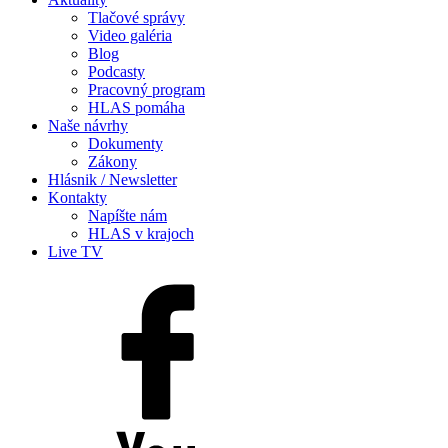
Tlačové správy
Video galéria
Blog
Podcasty
Pracovný program
HLAS pomáha
Naše návrhy
Dokumenty
Zákony
Hlásnik / Newsletter
Kontakty
Napíšte nám
HLAS v krajoch
Live TV