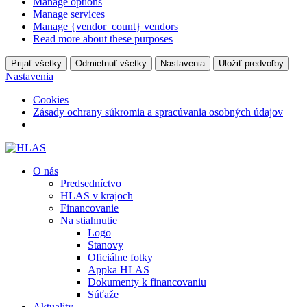
Manage options
Manage services
Manage {vendor_count} vendors
Read more about these purposes
Prijať všetky
Odmietnuť všetky
Nastavenia
Uložiť predvoľby
Nastavenia
Cookies
Zásady ochrany súkromia a spracúvania osobných údajov
O nás
Predsedníctvo
HLAS v krajoch
Financovanie
Na stiahnutie
Logo
Stanovy
Oficiálne fotky
Appka HLAS
Dokumenty k financovaniu
Súťaže
Aktuality