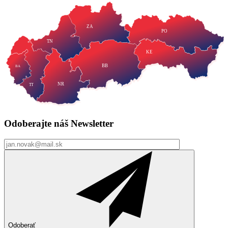
ZA
PO
TN
KE
BB
BA
NR
TT
Odoberajte náš
Newsletter
Odoberať