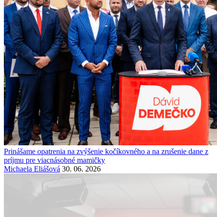
Prinášame opatrenia na zvýšenie kočíkovného a na zrušenie dane z
príjmu pre viacnásobné mamičky
Michaela Eliášová
30. 06. 2026