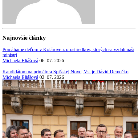
Najnovšie články
Pomáhame deťom v Kolárove z prostriedkov, ktorých sa vzdali naši
ministri
Michaela Eliášová
06. 07. 2026
Kandidátom na primátora Spišskej Novej Vsi je Dávid Demečko
Michaela Eliášová
02. 07. 2026