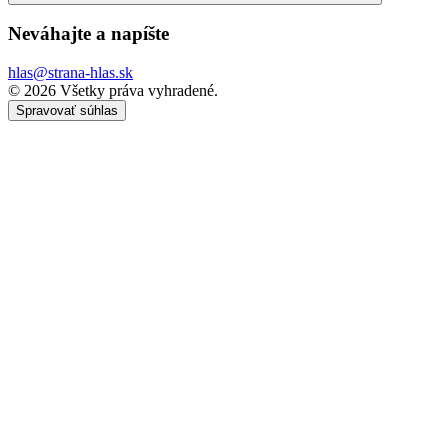
Neváhajte a
napíšte
hlas@strana-hlas.sk
©️ 2026
Všetky práva vyhradené.
Spravovať súhlas