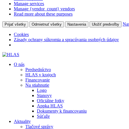
Manage services
Manage {vendor_count} vendors
Read more about these purposes
Nas
Prijať všetky
Odmietnuť všetky
Nastavenia
Uložiť predvoľby
Cookies
Zásady ochrany súkromia a spracúvania osobných údajov
O nás
Predsedníctvo
HLAS v krajoch
Financovanie
Na stiahnutie
Logo
Stanovy
Oficiálne fotky
Appka HLAS
Dokumenty k financovaniu
Súťaže
Aktuality
Tlačové správy