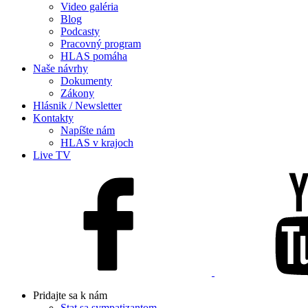
Video galéria
Blog
Podcasty
Pracovný program
HLAS pomáha
Naše návrhy
Dokumenty
Zákony
Hlásnik / Newsletter
Kontakty
Napíšte nám
HLAS v krajoch
Live TV
Pridajte sa k nám
Stat sa sympatizantom