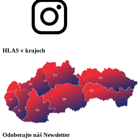
HLAS
v krajoch
ZA
PO
TN
KE
BB
BA
NR
TT
Odoberajte náš
Newsletter