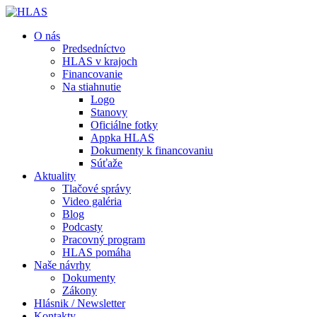
O nás
Predsedníctvo
HLAS v krajoch
Financovanie
Na stiahnutie
Logo
Stanovy
Oficiálne fotky
Appka HLAS
Dokumenty k financovaniu
Súťaže
Aktuality
Tlačové správy
Video galéria
Blog
Podcasty
Pracovný program
HLAS pomáha
Naše návrhy
Dokumenty
Zákony
Hlásnik / Newsletter
Kontakty