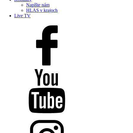
Napíšte nám
HLAS v krajoch
Live TV