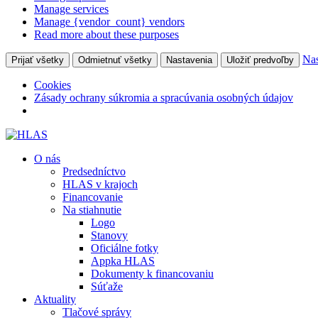
Manage services
Manage {vendor_count} vendors
Read more about these purposes
Nas
Prijať všetky
Odmietnuť všetky
Nastavenia
Uložiť predvoľby
Cookies
Zásady ochrany súkromia a spracúvania osobných údajov
O nás
Predsedníctvo
HLAS v krajoch
Financovanie
Na stiahnutie
Logo
Stanovy
Oficiálne fotky
Appka HLAS
Dokumenty k financovaniu
Súťaže
Aktuality
Tlačové správy