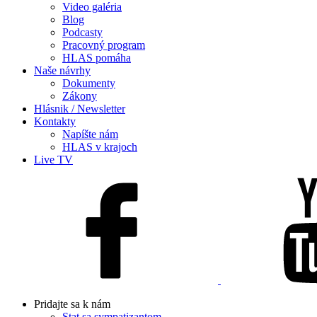
Video galéria
Blog
Podcasty
Pracovný program
HLAS pomáha
Naše návrhy
Dokumenty
Zákony
Hlásnik / Newsletter
Kontakty
Napíšte nám
HLAS v krajoch
Live TV
Pridajte sa k nám
Stat sa sympatizantom