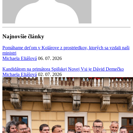
Najnovšie články
Pomáhame deťom v Kolárove z prostriedkov, ktorých sa vzdali naši
ministri
Michaela Eliášová
06. 07. 2026
Kandidátom na primátora Spišskej Novej Vsi je Dávid Demečko
Michaela Eliášová
02. 07. 2026