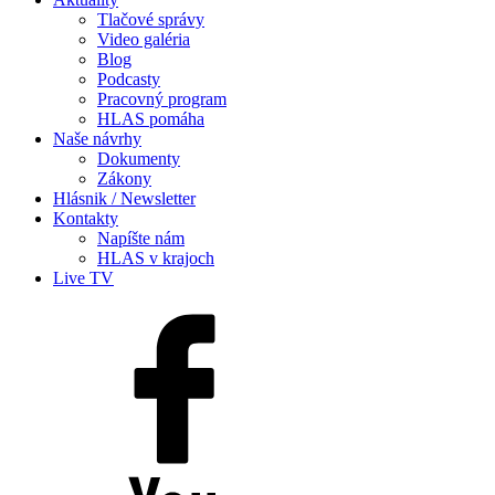
Tlačové správy
Video galéria
Blog
Podcasty
Pracovný program
HLAS pomáha
Naše návrhy
Dokumenty
Zákony
Hlásnik / Newsletter
Kontakty
Napíšte nám
HLAS v krajoch
Live TV