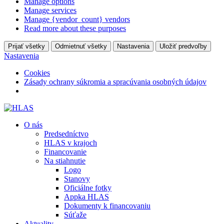
Manage options
Manage services
Manage {vendor_count} vendors
Read more about these purposes
Prijať všetky
Odmietnuť všetky
Nastavenia
Uložiť predvoľby
Nastavenia
Cookies
Zásady ochrany súkromia a spracúvania osobných údajov
O nás
Predsedníctvo
HLAS v krajoch
Financovanie
Na stiahnutie
Logo
Stanovy
Oficiálne fotky
Appka HLAS
Dokumenty k financovaniu
Súťaže
Aktuality