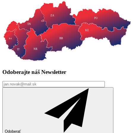
ZA
PO
TN
KE
BB
BA
NR
TT
Odoberajte náš
Newsletter
Odoberať