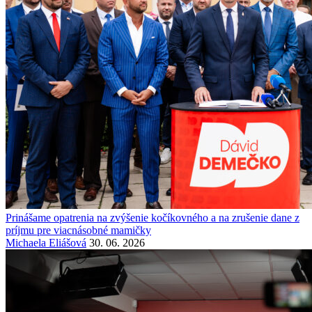
Prinášame opatrenia na zvýšenie kočíkovného a na zrušenie dane z
príjmu pre viacnásobné mamičky
Michaela Eliášová
30. 06. 2026