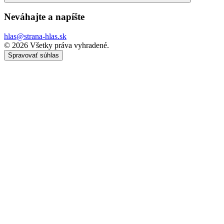
Neváhajte a
napíšte
hlas@strana-hlas.sk
©️ 2026
Všetky práva vyhradené.
Spravovať súhlas