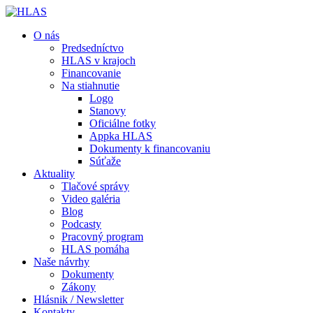
O nás
Predsedníctvo
HLAS v krajoch
Financovanie
Na stiahnutie
Logo
Stanovy
Oficiálne fotky
Appka HLAS
Dokumenty k financovaniu
Súťaže
Aktuality
Tlačové správy
Video galéria
Blog
Podcasty
Pracovný program
HLAS pomáha
Naše návrhy
Dokumenty
Zákony
Hlásnik / Newsletter
Kontakty