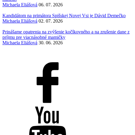
Michaela Eliášová
06. 07. 2026
Kandidátom na primátora Spišskej Novej Vsi je Dávid Demečko
Michaela Eliášová
02. 07. 2026
Prinášame opatrenia na zvýšenie kočíkovného a na zrušenie dane z
príjmu pre viacnásobné mamičky
Michaela Eliášová
30. 06. 2026