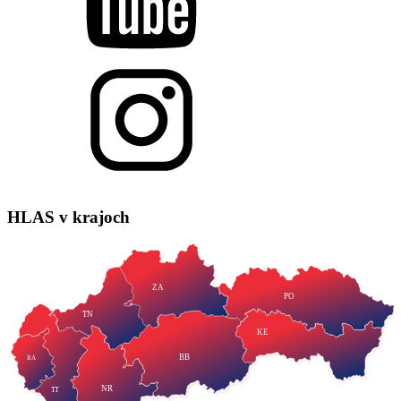
HLAS
v krajoch
ZA
PO
TN
KE
BB
BA
NR
TT