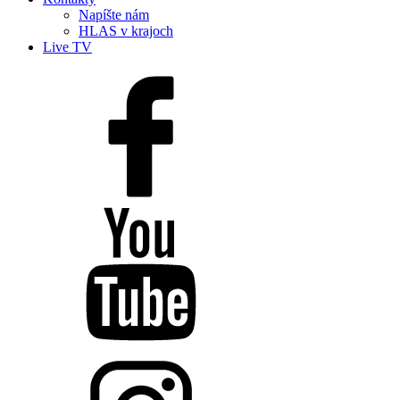
Napíšte nám
HLAS v krajoch
Live TV