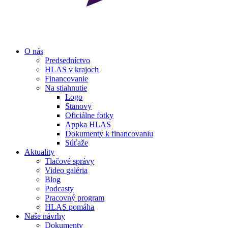
O nás
Predsedníctvo
HLAS v krajoch
Financovanie
Na stiahnutie
Logo
Stanovy
Oficiálne fotky
Appka HLAS
Dokumenty k financovaniu
Súťaže
Aktuality
Tlačové správy
Video galéria
Blog
Podcasty
Pracovný program
HLAS pomáha
Naše návrhy
Dokumenty