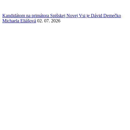
Kandidátom na primátora Spišskej Novej Vsi je Dávid Demečko
Michaela Eliášová
02. 07. 2026