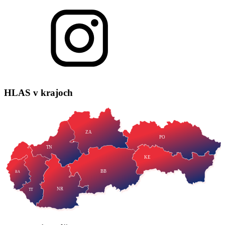
HLAS
v krajoch
ZA
PO
TN
KE
BB
BA
NR
TT