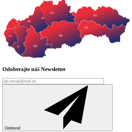
ZA
PO
TN
KE
BB
BA
NR
TT
Odoberajte náš
Newsletter
Odoberať