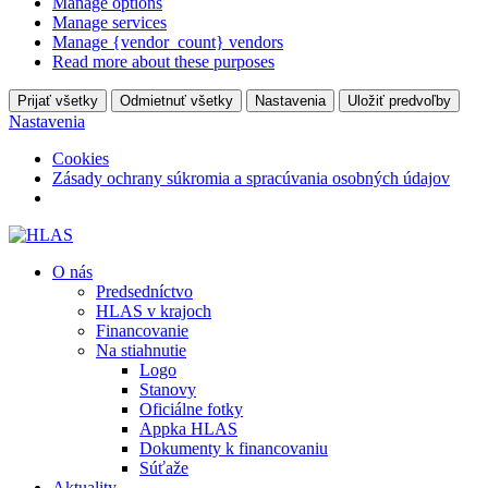
Manage options
Manage services
Manage {vendor_count} vendors
Read more about these purposes
Prijať všetky
Odmietnuť všetky
Nastavenia
Uložiť predvoľby
Nastavenia
Cookies
Zásady ochrany súkromia a spracúvania osobných údajov
O nás
Predsedníctvo
HLAS v krajoch
Financovanie
Na stiahnutie
Logo
Stanovy
Oficiálne fotky
Appka HLAS
Dokumenty k financovaniu
Súťaže
Aktuality