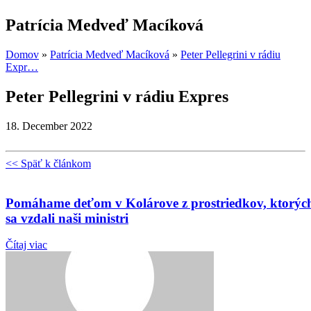
Patrícia Medveď Macíková
Domov
»
Patrícia Medveď Macíková
»
Peter Pellegrini v rádiu
Expr…
Peter Pellegrini v rádiu Expres
18. December 2022
<< Späť k článkom
Pomáhame deťom v Kolárove z prostriedkov, ktorýc
sa vzdali naši ministri
Čítaj viac