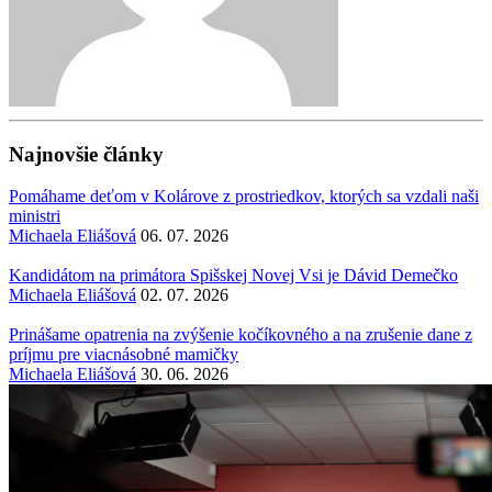
Najnovšie články
Pomáhame deťom v Kolárove z prostriedkov, ktorých sa vzdali naši
ministri
Michaela Eliášová
06. 07. 2026
Kandidátom na primátora Spišskej Novej Vsi je Dávid Demečko
Michaela Eliášová
02. 07. 2026
Prinášame opatrenia na zvýšenie kočíkovného a na zrušenie dane z
príjmu pre viacnásobné mamičky
Michaela Eliášová
30. 06. 2026