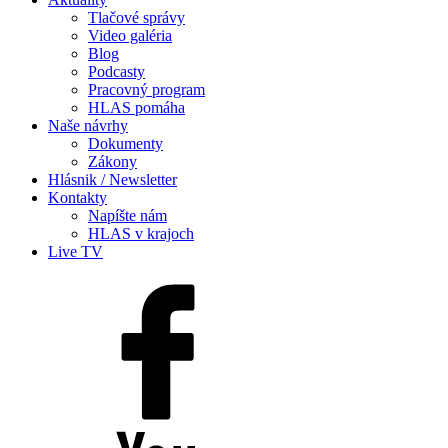
Tlačové správy
Video galéria
Blog
Podcasty
Pracovný program
HLAS pomáha
Naše návrhy
Dokumenty
Zákony
Hlásnik / Newsletter
Kontakty
Napíšte nám
HLAS v krajoch
Live TV