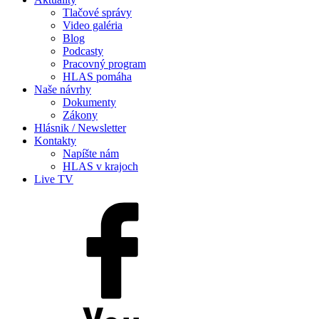
Tlačové správy
Video galéria
Blog
Podcasty
Pracovný program
HLAS pomáha
Naše návrhy
Dokumenty
Zákony
Hlásnik / Newsletter
Kontakty
Napíšte nám
HLAS v krajoch
Live TV