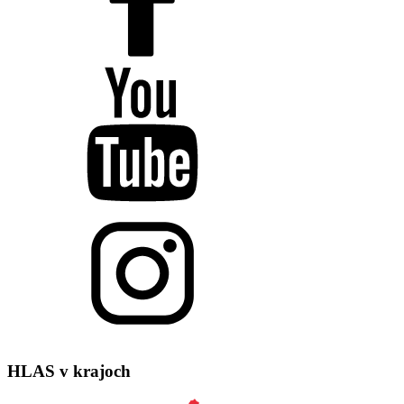
HLAS
v krajoch
ZA
PO
TN
KE
BB
BA