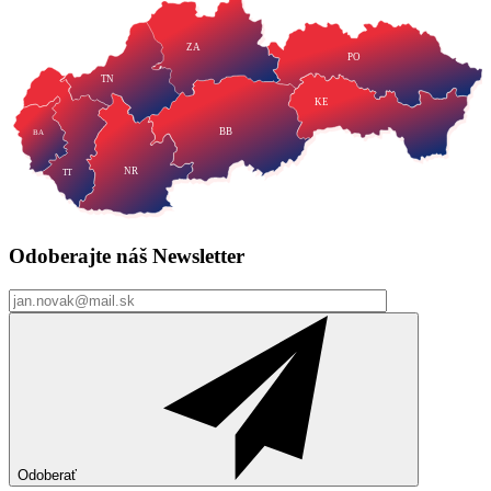
NR
TT
Odoberajte náš
Newsletter
Odoberať
Neváhajte a
napíšte
hlas@strana-hlas.sk
©️ 2026
Všetky práva vyhradené.
Spravovať súhlas