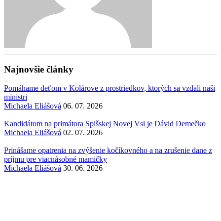
Najnovšie články
Pomáhame deťom v Kolárove z prostriedkov, ktorých sa vzdali naši
ministri
Michaela Eliášová
06. 07. 2026
Kandidátom na primátora Spišskej Novej Vsi je Dávid Demečko
Michaela Eliášová
02. 07. 2026
Prinášame opatrenia na zvýšenie kočíkovného a na zrušenie dane z
príjmu pre viacnásobné mamičky
Michaela Eliášová
30. 06. 2026