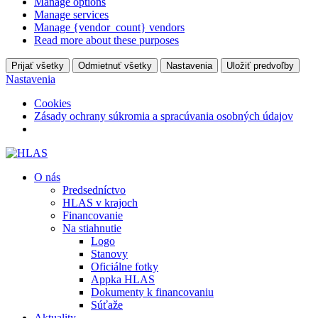
Manage options
Manage services
Manage {vendor_count} vendors
Read more about these purposes
Prijať všetky
Odmietnuť všetky
Nastavenia
Uložiť predvoľby
Nastavenia
Cookies
Zásady ochrany súkromia a spracúvania osobných údajov
O nás
Predsedníctvo
HLAS v krajoch
Financovanie
Na stiahnutie
Logo
Stanovy
Oficiálne fotky
Appka HLAS
Dokumenty k financovaniu
Súťaže
Aktuality