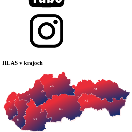
HLAS
v krajoch
ZA
PO
TN
KE
BB
BA
NR
TT