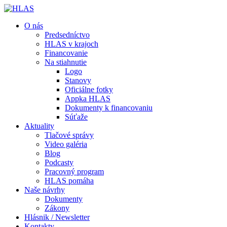
O nás
Predsedníctvo
HLAS v krajoch
Financovanie
Na stiahnutie
Logo
Stanovy
Oficiálne fotky
Appka HLAS
Dokumenty k financovaniu
Súťaže
Aktuality
Tlačové správy
Video galéria
Blog
Podcasty
Pracovný program
HLAS pomáha
Naše návrhy
Dokumenty
Zákony
Hlásnik / Newsletter
Kontakty