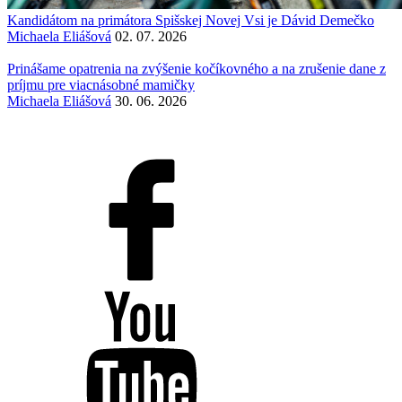
Kandidátom na primátora Spišskej Novej Vsi je Dávid Demečko
Michaela Eliášová
02. 07. 2026
Prinášame opatrenia na zvýšenie kočíkovného a na zrušenie dane z
príjmu pre viacnásobné mamičky
Michaela Eliášová
30. 06. 2026