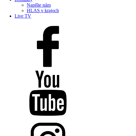
Napíšte nám
HLAS v krajoch
Live TV