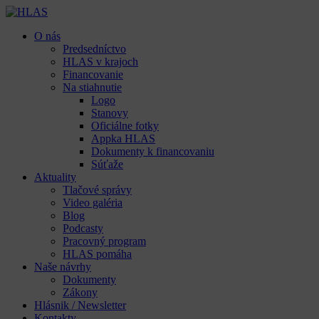
O nás
Predsedníctvo
HLAS v krajoch
Financovanie
Na stiahnutie
Logo
Stanovy
Oficiálne fotky
Appka HLAS
Dokumenty k financovaniu
Súťaže
Aktuality
Tlačové správy
Video galéria
Blog
Podcasty
Pracovný program
HLAS pomáha
Naše návrhy
Dokumenty
Zákony
Hlásnik / Newsletter
Kontakty