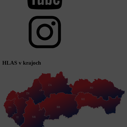
HLAS
v krajoch
ZA
PO
TN
KE
BB
BA
NR
TT