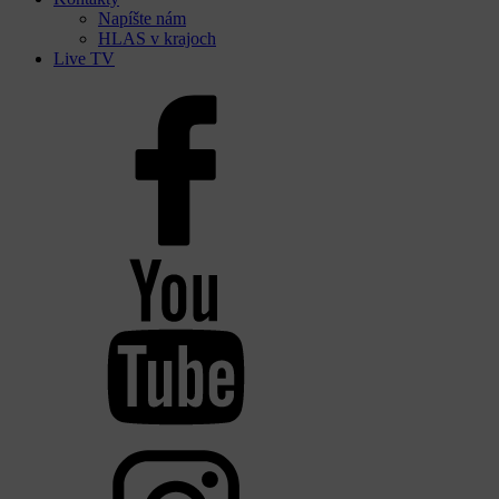
Napíšte nám
HLAS v krajoch
Live TV