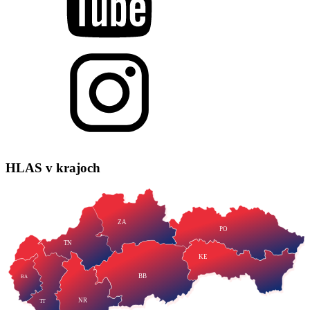
HLAS
v krajoch
ZA
PO
TN
KE
BB
BA
NR
TT