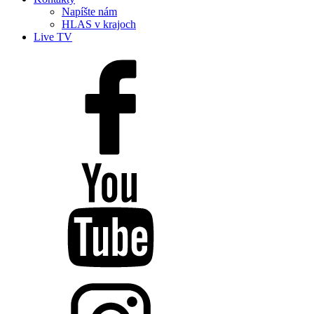
Napíšte nám
HLAS v krajoch
Live TV