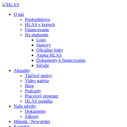
O nás
Predsedníctvo
HLAS v krajoch
Financovanie
Na stiahnutie
Logo
Stanovy
Oficiálne fotky
Appka HLAS
Dokumenty k financovaniu
Súťaže
Aktuality
Tlačové správy
Video galéria
Blog
Podcasty
Pracovný program
HLAS pomáha
Naše návrhy
Dokumenty
Zákony
Hlásnik / Newsletter
Kontakty