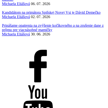
Michaela Eliášová
06. 07. 2026
Kandidátom na primátora Spišskej Novej Vsi je Dávid Demečko
Michaela Eliášová
02. 07. 2026
Prinášame opatrenia na zvýšenie kočíkovného a na zrušenie dane z
príjmu pre viacnásobné mamičky
Michaela Eliášová
30. 06. 2026