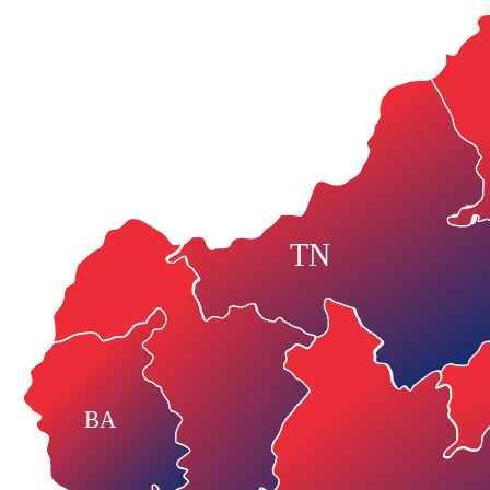
TN
BA