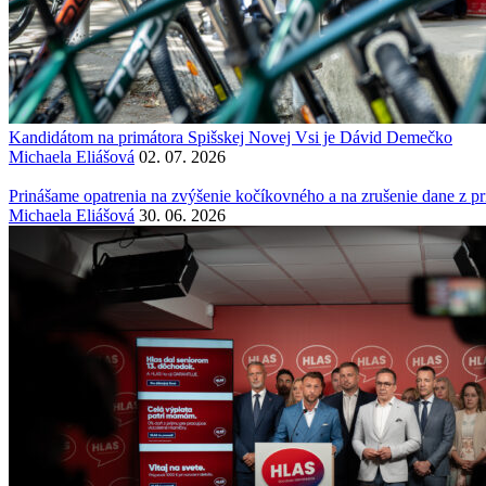
Kandidátom na primátora Spišskej Novej Vsi je Dávid Demečko
Michaela Eliášová
02. 07. 2026
Prinášame opatrenia na zvýšenie kočíkovného a na zrušenie dane z 
Michaela Eliášová
30. 06. 2026