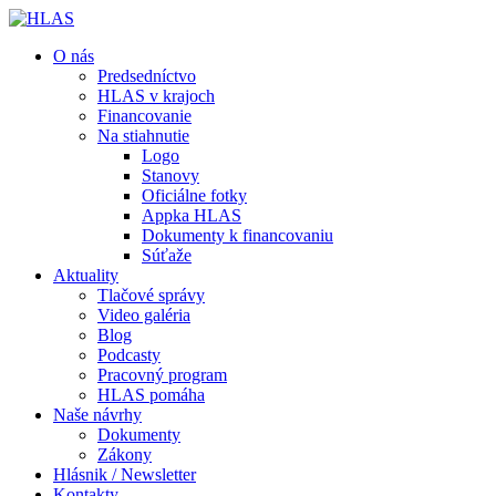
O nás
Predsedníctvo
HLAS v krajoch
Financovanie
Na stiahnutie
Logo
Stanovy
Oficiálne fotky
Appka HLAS
Dokumenty k financovaniu
Súťaže
Aktuality
Tlačové správy
Video galéria
Blog
Podcasty
Pracovný program
HLAS pomáha
Naše návrhy
Dokumenty
Zákony
Hlásnik / Newsletter
Kontakty