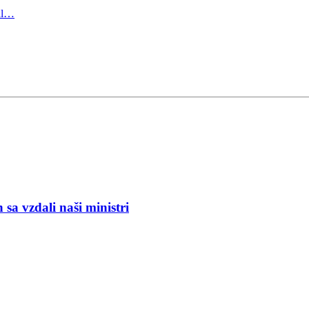
ial…
a vzdali naši ministri