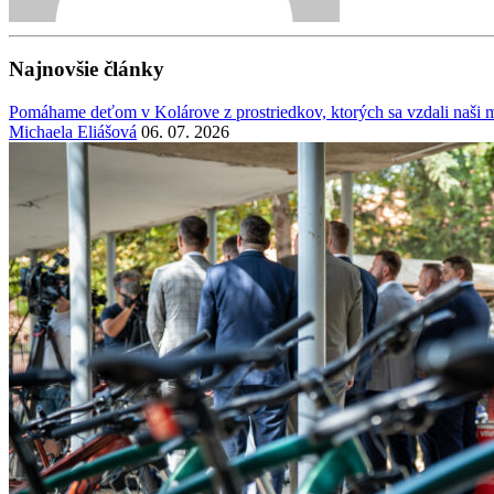
Najnovšie články
Pomáhame deťom v Kolárove z prostriedkov, ktorých sa vzdali naši mi
Michaela Eliášová
06. 07. 2026