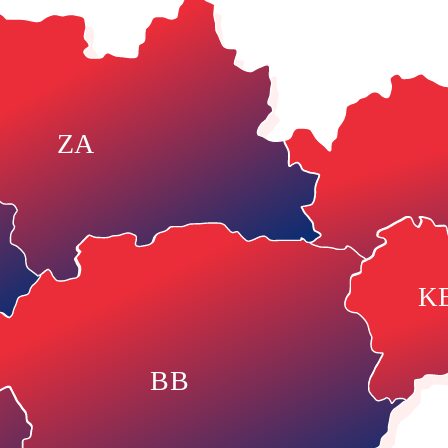
ZA
K
BB