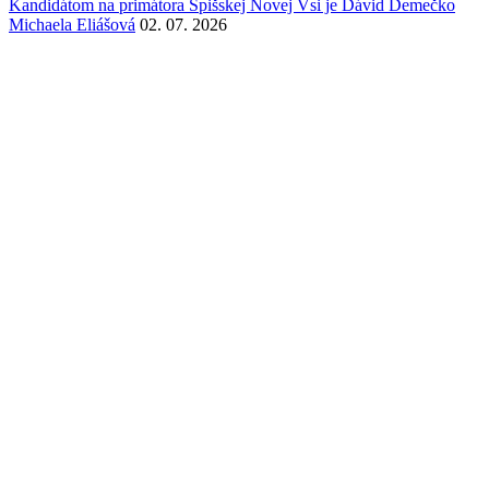
Kandidátom na primátora Spišskej Novej Vsi je Dávid Demečko
Michaela Eliášová
02. 07. 2026