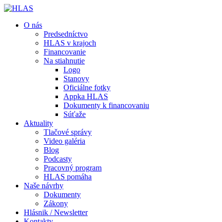
O nás
Predsedníctvo
HLAS v krajoch
Financovanie
Na stiahnutie
Logo
Stanovy
Oficiálne fotky
Appka HLAS
Dokumenty k financovaniu
Súťaže
Aktuality
Tlačové správy
Video galéria
Blog
Podcasty
Pracovný program
HLAS pomáha
Naše návrhy
Dokumenty
Zákony
Hlásnik / Newsletter
Kontakty