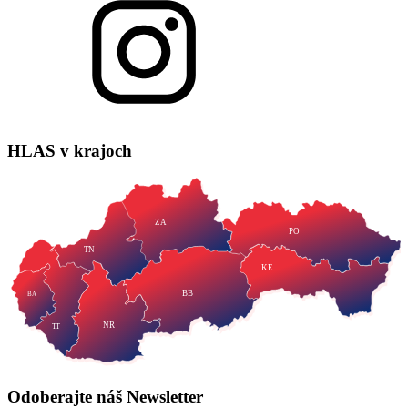
HLAS
v krajoch
ZA
PO
TN
KE
BB
BA
NR
TT
Odoberajte náš
Newsletter