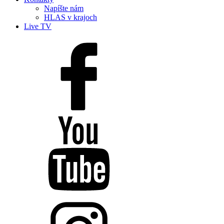
Napíšte nám
HLAS v krajoch
Live TV