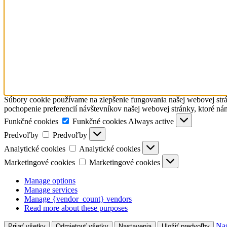
Súbory cookie používame na zlepšenie fungovania našej webovej strá
pochopenie preferencií návštevníkov našej webovej stránky, ktoré ná
Funkčné cookies
Funkčné cookies
Always active
Predvoľby
Predvoľby
Analytické cookies
Analytické cookies
Marketingové cookies
Marketingové cookies
Manage options
Manage services
Manage {vendor_count} vendors
Read more about these purposes
Nas
Prijať všetky
Odmietnuť všetky
Nastavenia
Uložiť predvoľby