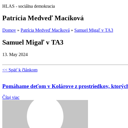
HLAS - sociálna demokracia
Patrícia Medveď Macíková
Domov
»
Patrícia Medveď Macíková
»
Samuel Migaľ v TA3
Samuel Migaľ v TA3
13. May 2024
<< Späť k článkom
Pomáhame deťom v Kolárove z prostriedkov, ktorých s
Čítaj viac