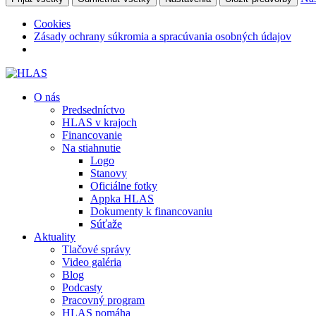
Cookies
Zásady ochrany súkromia a spracúvania osobných údajov
O nás
Predsedníctvo
HLAS v krajoch
Financovanie
Na stiahnutie
Logo
Stanovy
Oficiálne fotky
Appka HLAS
Dokumenty k financovaniu
Súťaže
Aktuality
Tlačové správy
Video galéria
Blog
Podcasty
Pracovný program
HLAS pomáha