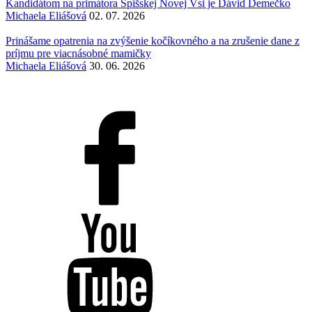
Kandidátom na primátora Spišskej Novej Vsi je Dávid Demečko
Michaela Eliášová
02. 07. 2026
Prinášame opatrenia na zvýšenie kočíkovného a na zrušenie dane z
príjmu pre viacnásobné mamičky
Michaela Eliášová
30. 06. 2026