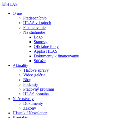
O nás
Predsedníctvo
HLAS v krajoch
Financovanie
Na stiahnutie
Logo
Stanovy
Oficiálne fotky
Appka HLAS
Dokumenty k financovaniu
Súťaže
Aktuality
Tlačové správy
Video galéria
Blog
Podcasty
Pracovný program
HLAS pomáha
Naše návrhy
Dokumenty
Zákony
Hlásnik / Newsletter
Kontakty