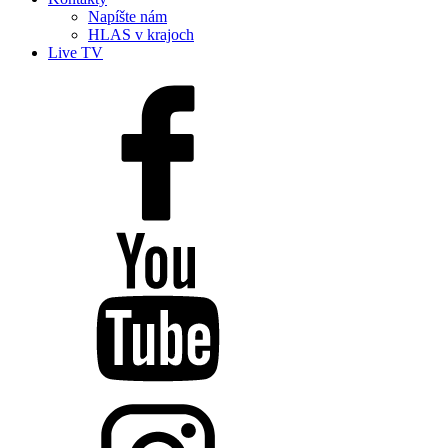
Napíšte nám
HLAS v krajoch
Live TV