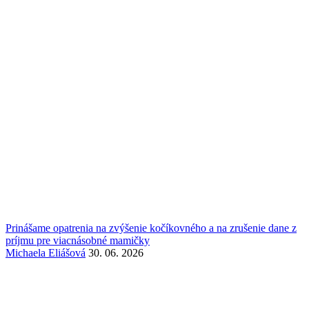
Prinášame opatrenia na zvýšenie kočíkovného a na zrušenie dane z
príjmu pre viacnásobné mamičky
Michaela Eliášová
30. 06. 2026