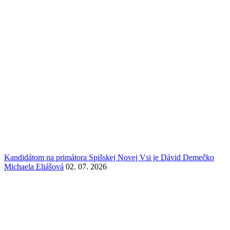
Kandidátom na primátora Spišskej Novej Vsi je Dávid Demečko
Michaela Eliášová
02. 07. 2026