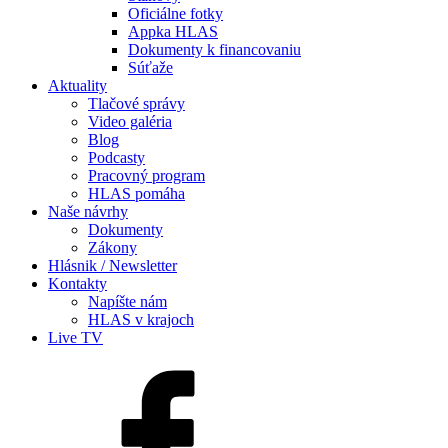
Oficiálne fotky
Appka HLAS
Dokumenty k financovaniu
Súťaže
Aktuality
Tlačové správy
Video galéria
Blog
Podcasty
Pracovný program
HLAS pomáha
Naše návrhy
Dokumenty
Zákony
Hlásnik / Newsletter
Kontakty
Napíšte nám
HLAS v krajoch
Live TV