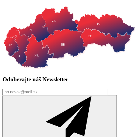
ZA
PO
TN
KE
BB
BA
NR
TT
Odoberajte náš
Newsletter