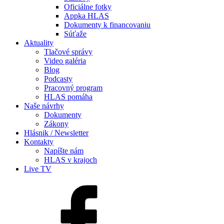
Oficiálne fotky
Appka HLAS
Dokumenty k financovaniu
Súťaže
Aktuality
Tlačové správy
Video galéria
Blog
Podcasty
Pracovný program
HLAS pomáha
Naše návrhy
Dokumenty
Zákony
Hlásnik / Newsletter
Kontakty
Napíšte nám
HLAS v krajoch
Live TV