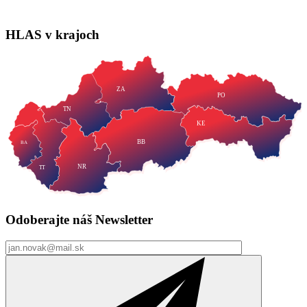
HLAS
v krajoch
ZA
PO
TN
KE
BB
BA
NR
TT
Odoberajte náš
Newsletter