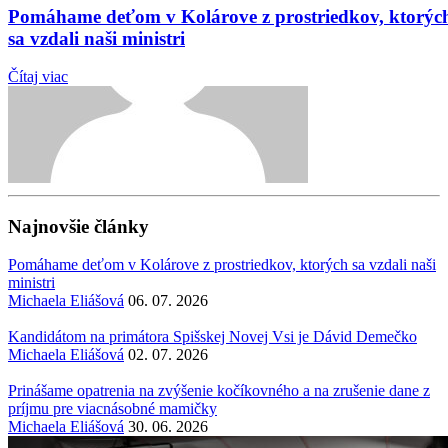
Pomáhame deťom v Kolárove z prostriedkov, ktorýc
sa vzdali naši ministri
Čítaj viac
Najnovšie články
Pomáhame deťom v Kolárove z prostriedkov, ktorých sa vzdali naši
ministri
Michaela Eliášová
06. 07. 2026
Kandidátom na primátora Spišskej Novej Vsi je Dávid Demečko
Michaela Eliášová
02. 07. 2026
Prinášame opatrenia na zvýšenie kočíkovného a na zrušenie dane z
príjmu pre viacnásobné mamičky
Michaela Eliášová
30. 06. 2026