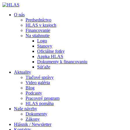
O nás
Predsedníctvo
HLAS v krajoch
Financovanie
Na stiahnutie
Logo
Stanovy
Oficiálne fotky
Appka HLAS
Dokumenty k financovaniu
Súťaže
Aktuality
Tlačové správy
Video galéria
Blog
Podcasty
Pracovný program
HLAS pomáha
Naše návrhy
Dokumenty
Zákony
Hlásnik / Newsletter
Kontakty