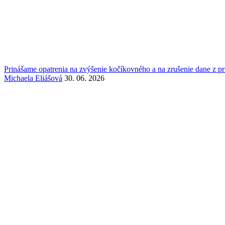
Prinášame opatrenia na zvýšenie kočíkovného a na zrušenie dane z 
Michaela Eliášová
30. 06. 2026