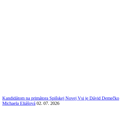
Kandidátom na primátora Spišskej Novej Vsi je Dávid Demečko
Michaela Eliášová
02. 07. 2026