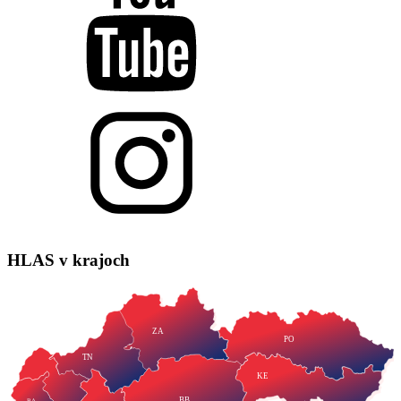
HLAS
v krajoch
ZA
PO
TN
KE
BB