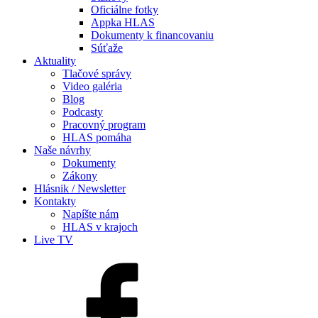
Oficiálne fotky
Appka HLAS
Dokumenty k financovaniu
Súťaže
Aktuality
Tlačové správy
Video galéria
Blog
Podcasty
Pracovný program
HLAS pomáha
Naše návrhy
Dokumenty
Zákony
Hlásnik / Newsletter
Kontakty
Napíšte nám
HLAS v krajoch
Live TV