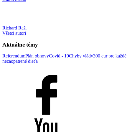
Richard Raši
Všetci autori
Aktuálne témy
Referendum
Plán obnovy
Covid - 19
Chyby vlády
300 eur pre každé
nezaopatrené dieťa