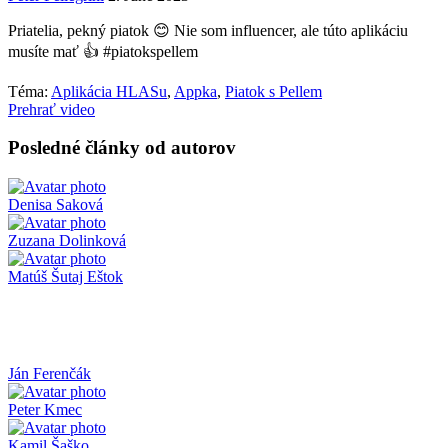
Priatelia, pekný piatok 😊 Nie som influencer, ale túto aplikáciu
musíte mať 👍 #piatokspellem
Téma:
Aplikácia HLASu
,
Appka
,
Piatok s Pellem
Prehrať video
Posledné články od autorov
Denisa Saková
Zuzana Dolinková
Matúš Šutaj Eštok
Ján Ferenčák
Peter Kmec
Kamil Šaško