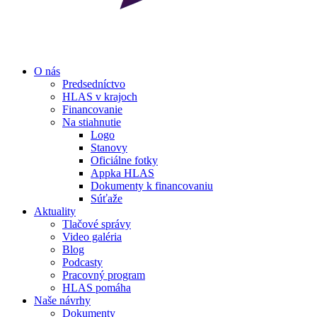
O nás
Predsedníctvo
HLAS v krajoch
Financovanie
Na stiahnutie
Logo
Stanovy
Oficiálne fotky
Appka HLAS
Dokumenty k financovaniu
Súťaže
Aktuality
Tlačové správy
Video galéria
Blog
Podcasty
Pracovný program
HLAS pomáha
Naše návrhy
Dokumenty