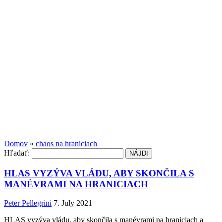
Domov
»
chaos na hraniciach
Hľadať:
HLAS VYZÝVA VLÁDU, ABY SKONČILA S
MANÉVRAMI NA HRANICIACH
Peter Pellegrini
7. July 2021
HLAS vyzýva vládu, aby skončila s manévrami na hraniciach a