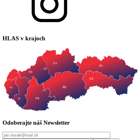
HLAS
v krajoch
ZA
PO
TN
KE
BB
BA
NR
TT
Odoberajte náš
Newsletter