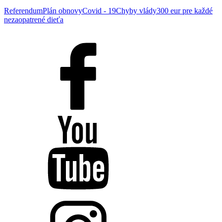
Referendum
Plán obnovy
Covid - 19
Chyby vlády
300 eur pre každé
nezaopatrené dieťa