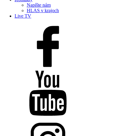
Napíšte nám
HLAS v krajoch
Live TV