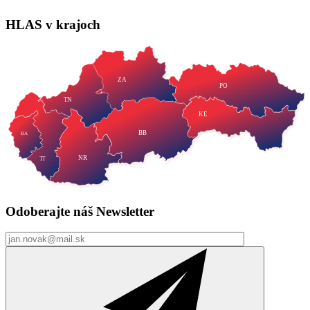
HLAS
v krajoch
ZA
PO
TN
KE
BB
BA
NR
TT
Odoberajte náš
Newsletter