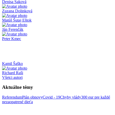
Denisa Saková
Zuzana Dolinková
Matúš Šutaj Eštok
Ján Ferenčák
Peter Kmec
Kamil Šaško
Richard Raši
Všetci autori
Aktuálne témy
Referendum
Plán obnovy
Covid - 19
Chyby vlády
300 eur pre každé
nezaopatrené dieťa