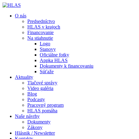
O nás
Predsedníctvo
HLAS v krajoch
Financovanie
Na stiahnutie
Logo
Stanovy
Oficiálne fotky
Appka HLAS
Dokumenty k financovaniu
Súťaže
Aktuality
Tlačové správy
Video galéria
Blog
Podcasty
Pracovný program
HLAS pomáha
Naše návrhy
Dokumenty
Zákony
Hlásnik / Newsletter
Kontakty