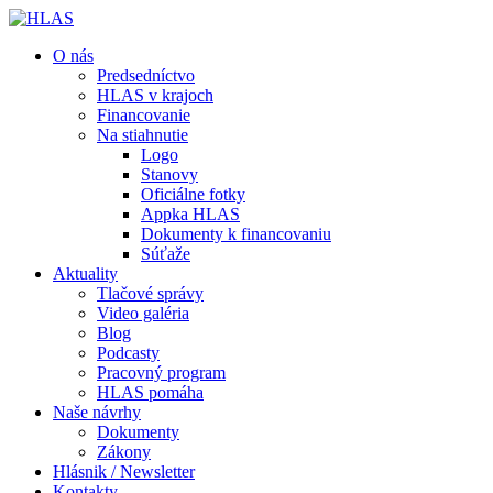
O nás
Predsedníctvo
HLAS v krajoch
Financovanie
Na stiahnutie
Logo
Stanovy
Oficiálne fotky
Appka HLAS
Dokumenty k financovaniu
Súťaže
Aktuality
Tlačové správy
Video galéria
Blog
Podcasty
Pracovný program
HLAS pomáha
Naše návrhy
Dokumenty
Zákony
Hlásnik / Newsletter
Kontakty