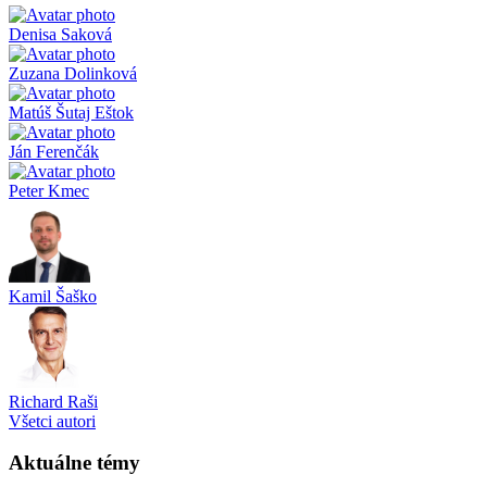
Denisa Saková
Zuzana Dolinková
Matúš Šutaj Eštok
Ján Ferenčák
Peter Kmec
Kamil Šaško
Richard Raši
Všetci autori
Aktuálne témy