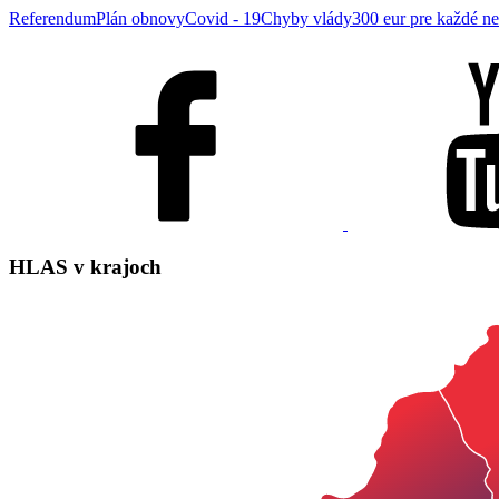
Referendum
Plán obnovy
Covid - 19
Chyby vlády
300 eur pre každé ne
HLAS
v krajoch