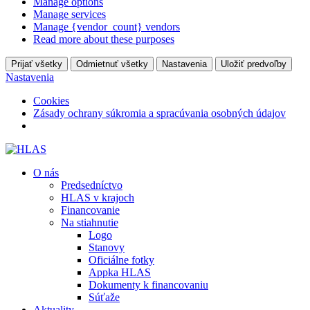
Manage options
Manage services
Manage {vendor_count} vendors
Read more about these purposes
Prijať všetky
Odmietnuť všetky
Nastavenia
Uložiť predvoľby
Nastavenia
Cookies
Zásady ochrany súkromia a spracúvania osobných údajov
O nás
Predsedníctvo
HLAS v krajoch
Financovanie
Na stiahnutie
Logo
Stanovy
Oficiálne fotky
Appka HLAS
Dokumenty k financovaniu
Súťaže
Aktuality