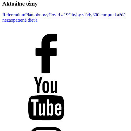
Aktuálne témy
Referendum
Plán obnovy
Covid - 19
Chyby vlády
300 eur pre každé
nezaopatrené dieťa