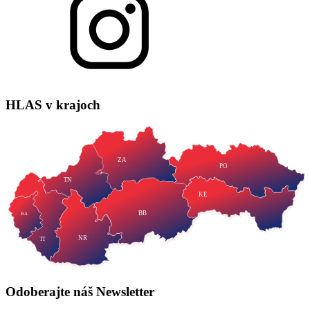
HLAS
v krajoch
ZA
PO
TN
KE
BB
BA
NR
TT
Odoberajte náš
Newsletter