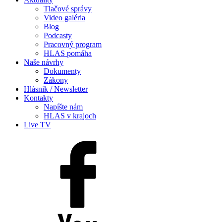
Tlačové správy
Video galéria
Blog
Podcasty
Pracovný program
HLAS pomáha
Naše návrhy
Dokumenty
Zákony
Hlásnik / Newsletter
Kontakty
Napíšte nám
HLAS v krajoch
Live TV