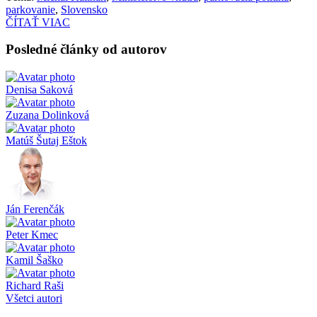
parkovanie
,
Slovensko
ČÍTAŤ VIAC
Posledné články od autorov
Denisa Saková
Zuzana Dolinková
Matúš Šutaj Eštok
Ján Ferenčák
Peter Kmec
Kamil Šaško
Richard Raši
Všetci autori