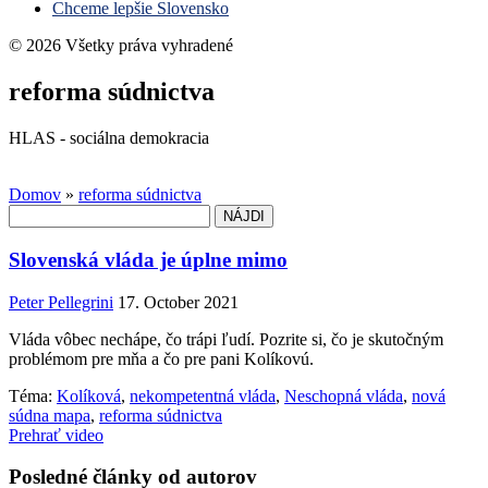
Chceme lepšie Slovensko
© 2026 Všetky práva vyhradené
reforma súdnictva
HLAS - sociálna demokracia
Domov
»
reforma súdnictva
Hľadať:
Slovenská vláda je úplne mimo
Peter Pellegrini
17. October 2021
Vláda vôbec nechápe, čo trápi ľudí. Pozrite si, čo je skutočným
problémom pre mňa a čo pre pani Kolíkovú.
Téma:
Kolíková
,
nekompetentná vláda
,
Neschopná vláda
,
nová
súdna mapa
,
reforma súdnictva
Prehrať video
Posledné články od autorov