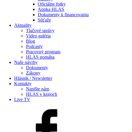
Oficiálne fotky
Appka HLAS
Dokumenty k financovaniu
Súťaže
Aktuality
Tlačové správy
Video galéria
Blog
Podcasty
Pracovný program
HLAS pomáha
Naše návrhy
Dokumenty
Zákony
Hlásnik / Newsletter
Kontakty
Napíšte nám
HLAS v krajoch
Live TV