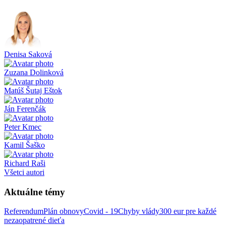
Denisa Saková
Zuzana Dolinková
Matúš Šutaj Eštok
Ján Ferenčák
Peter Kmec
Kamil Šaško
Richard Raši
Všetci autori
Aktuálne témy
Referendum
Plán obnovy
Covid - 19
Chyby vlády
300 eur pre každé
nezaopatrené dieťa