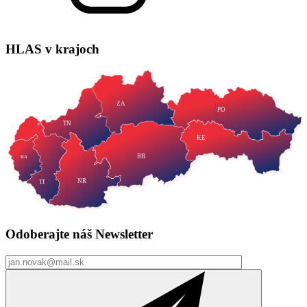
HLAS
v krajoch
ZA
PO
TN
KE
BB
BA
NR
TT
Odoberajte náš
Newsletter