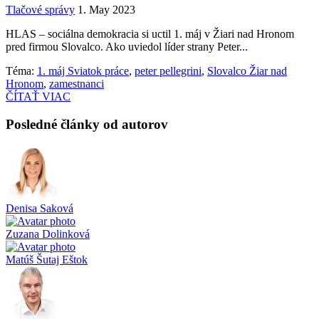
Tlačové správy
1. May 2023
HLAS – sociálna demokracia si uctil 1. máj v Žiari nad Hronom
pred firmou Slovalco. Ako uviedol líder strany Peter...
Téma:
1. máj Sviatok práce
,
peter pellegrini
,
Slovalco Žiar nad
Hronom
,
zamestnanci
ČÍTAŤ VIAC
Posledné články od autorov
Denisa Saková
Zuzana Dolinková
Matúš Šutaj Eštok