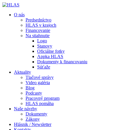
O nás
Predsedníctvo
HLAS v krajoch
Financovanie
Na stiahnutie
Logo
Stanovy
Oficiálne fotky
Appka HLAS
Dokumenty k financovaniu
Súťaže
Aktuality
Tlačové správy
Video galéria
Blog
Podcasty
Pracovný program
HLAS pomáha
Naše návrhy
Dokumenty
Zákony
Hlásnik / Newsletter
Kontakty