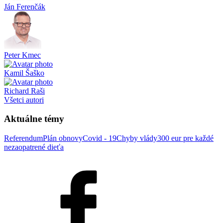
Ján Ferenčák
Peter Kmec
Kamil Šaško
Richard Raši
Všetci autori
Aktuálne témy
Referendum
Plán obnovy
Covid - 19
Chyby vlády
300 eur pre každé
nezaopatrené dieťa