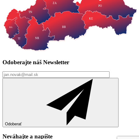
ZA
PO
TN
KE
BB
BA
NR
TT
Odoberajte náš
Newsletter
Odoberať
Neváhajte a
napíšte