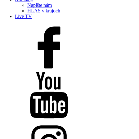
Napíšte nám
HLAS v krajoch
Live TV