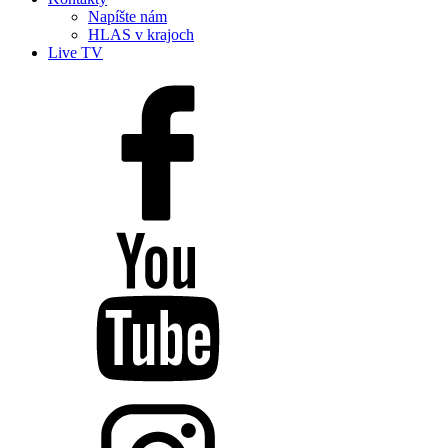
Napíšte nám
HLAS v krajoch
Live TV