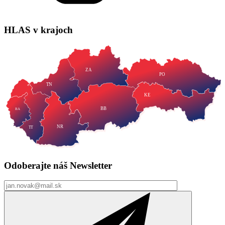
HLAS
v krajoch
ZA
PO
TN
KE
BB
BA
NR
TT
Odoberajte náš
Newsletter