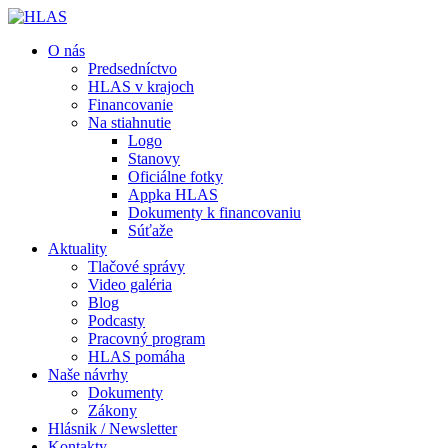
O nás
Predsedníctvo
HLAS v krajoch
Financovanie
Na stiahnutie
Logo
Stanovy
Oficiálne fotky
Appka HLAS
Dokumenty k financovaniu
Súťaže
Aktuality
Tlačové správy
Video galéria
Blog
Podcasty
Pracovný program
HLAS pomáha
Naše návrhy
Dokumenty
Zákony
Hlásnik / Newsletter
Kontakty