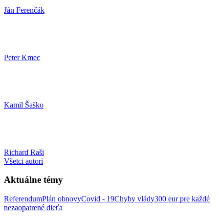
Ján Ferenčák
Peter Kmec
Kamil Šaško
Richard Raši
Všetci autori
Aktuálne témy
Referendum
Plán obnovy
Covid - 19
Chyby vlády
300 eur pre každé
nezaopatrené dieťa