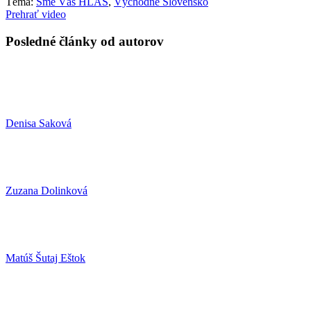
Téma:
Sme Váš HLAS
,
Východné Slovensko
Prehrať video
Posledné články od autorov
Denisa Saková
Zuzana Dolinková
Matúš Šutaj Eštok