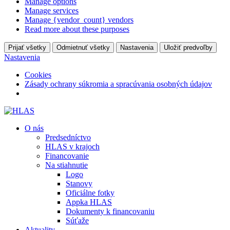
Manage options
Manage services
Manage {vendor_count} vendors
Read more about these purposes
Prijať všetky
Odmietnuť všetky
Nastavenia
Uložiť predvoľby
Nastavenia
Cookies
Zásady ochrany súkromia a spracúvania osobných údajov
O nás
Predsedníctvo
HLAS v krajoch
Financovanie
Na stiahnutie
Logo
Stanovy
Oficiálne fotky
Appka HLAS
Dokumenty k financovaniu
Súťaže
Aktuality