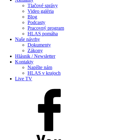
Tlačové správy
Video galéria
Blog
Podcasty
Pracovný program
HLAS pomáha
Naše návrhy
Dokumenty
Zákony
Hlásnik / Newsletter
Kontakty
Napíšte nám
HLAS v krajoch
Live TV