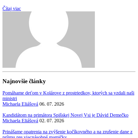
Čítaj viac
Najnovšie články
Pomáhame deťom v Kolárove z prostriedkov, ktorých sa vzdali naši
ministri
Michaela Eliášová
06. 07. 2026
Kandidátom na primátora Spišskej Novej Vsi je Dávid Demečko
Michaela Eliášová
02. 07. 2026
Prinášame opatrenia na zvýšenie kočíkovného a na zrušenie dane z
príjmu pre viacnásobné mamičky