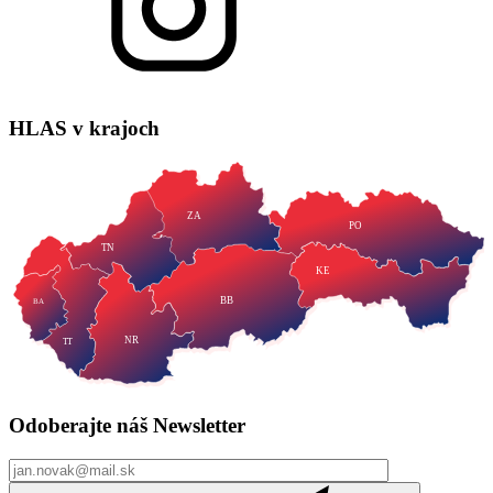
HLAS
v krajoch
ZA
PO
TN
KE
BB
BA
NR
TT
Odoberajte náš
Newsletter