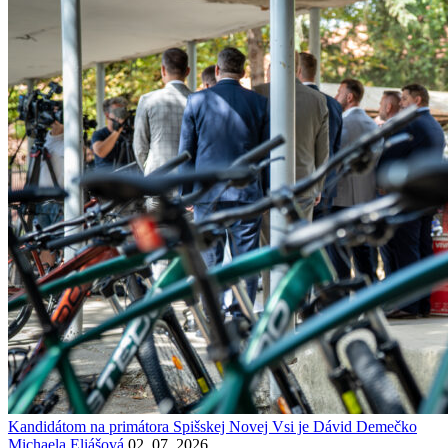
Kandidátom na primátora Spišskej Novej Vsi je Dávid Demečko
Michaela Eliášová
02. 07. 2026