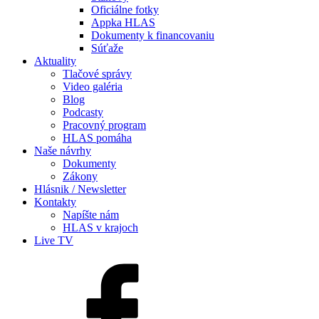
Oficiálne fotky
Appka HLAS
Dokumenty k financovaniu
Súťaže
Aktuality
Tlačové správy
Video galéria
Blog
Podcasty
Pracovný program
HLAS pomáha
Naše návrhy
Dokumenty
Zákony
Hlásnik / Newsletter
Kontakty
Napíšte nám
HLAS v krajoch
Live TV