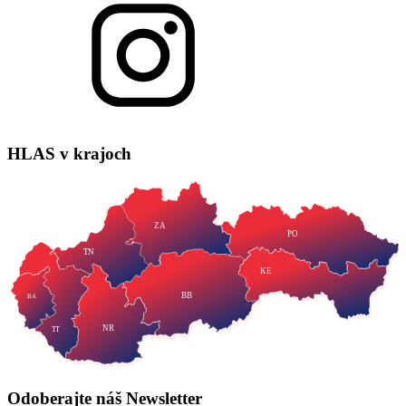
HLAS
v krajoch
ZA
PO
TN
KE
BB
BA
NR
TT
Odoberajte náš
Newsletter