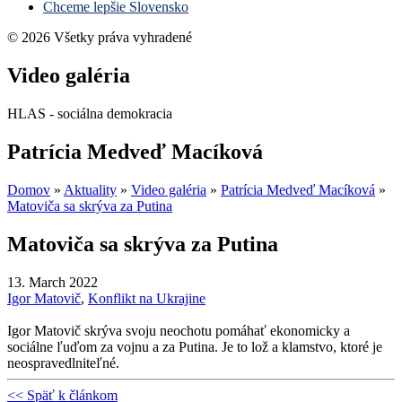
Chceme lepšie Slovensko
© 2026 Všetky práva vyhradené
Video galéria
HLAS - sociálna demokracia
Patrícia Medveď Macíková
Domov
»
Aktuality
»
Video galéria
»
Patrícia Medveď Macíková
»
Matoviča sa skrýva za Putina
Matoviča sa skrýva za Putina
13. March 2022
Igor Matovič
,
Konflikt na Ukrajine
Igor Matovič skrýva svoju neochotu pomáhať ekonomicky a
sociálne ľuďom za vojnu a za Putina. Je to lož a klamstvo, ktoré je
neospravedlniteľné.
<< Späť k článkom