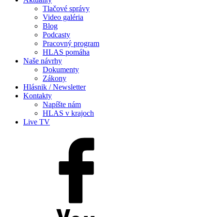
Tlačové správy
Video galéria
Blog
Podcasty
Pracovný program
HLAS pomáha
Naše návrhy
Dokumenty
Zákony
Hlásnik / Newsletter
Kontakty
Napíšte nám
HLAS v krajoch
Live TV