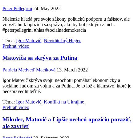
Peter Pellegrini
24. May 2022
Nielenže hľadá pre svoje zákony politickú podporu u fašistov, ale
vo vzťahu k opozícii sa správa, ako by bol jedným z nich.
#peterpellegrini #hlas #socialnademokracia
Téma:
Igor Matovič
,
Neviditeľný Heger
Prehrať video
Matoviča sa skrýva za Putina
Patrícia Medveď Macíková
13. March 2022
Igor Matovič skrýva svoju neochotu pomáhať ekonomicky a
sociálne ľuďom za vojnu a za Putina. Je to lož a klamstvo, ktoré je
neospravedlniteľné.
Téma:
Igor Matovič
,
Konflikt na Ukrajine
Prehrať video
Mikulec, Matovič a Lipšic nechcú opozíciu poraziť,
ale zavrieť