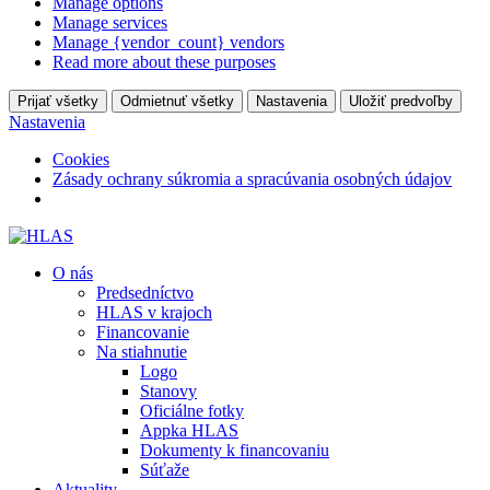
Manage options
Manage services
Manage {vendor_count} vendors
Read more about these purposes
Prijať všetky
Odmietnuť všetky
Nastavenia
Uložiť predvoľby
Nastavenia
Cookies
Zásady ochrany súkromia a spracúvania osobných údajov
O nás
Predsedníctvo
HLAS v krajoch
Financovanie
Na stiahnutie
Logo
Stanovy
Oficiálne fotky
Appka HLAS
Dokumenty k financovaniu
Súťaže
Aktuality