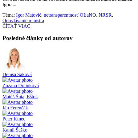
Igora...
Téma:
Igor Matovič
,
netransparentnosť OĽaNO
,
NRSR
,
Odovlávanie ministra
ČÍTAŤ VIAC
Posledné články od autorov
Denisa Saková
Zuzana Dolinková
Matúš Šutaj Eštok
Ján Ferenčák
Peter Kmec
Kamil Šaško