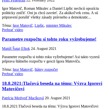
Peter Pellegrini
22. February 2022
Igor Matovič, Roman Mikulec a Daniel Lipšic nechcú opozíciu
politicky zničiť. Oni ju chcú zavrieť. Za akúkoľvek cenu. A sú
pripravení porušiť všetky zásady právneho a demokratic...
Téma:
Igor Matovič
,
Lipšic
,
minister Mikulec
Prehrať video
Parametre rozpočtu si tohto roku vyžrebujeme!
Matúš Šutaj Eštok
24. August 2021
Parametre rozpočtu si tohto roku vyžrebujeme! Asi takto vyzerá
príprava štátneho rozpočtu v gescii Igora Matoviča.
Téma:
Igor Matovič
,
štátny rozpočet
Prehrať video
18.8.2021:Tlačová beseda na tému: Výzva Igorovi
Matovičovi
Patrícia Medveď Macíková
20. August 2021
18.8.2021:Tlačová beseda na tému: Výzva Igorovi Matovičovi