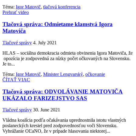
Téma:
Igor Matovič
,
tlačová konferencia
Prehrať video
Tlačová správa: Odmietame klamstvá Igora
Matoviča
Tlačové správy
4. July 2021
HLAS – sociálna demokracia odmieta obvinenia Igora Matoviča, že
opozícia je zodpovedná za nízky počet očkovaných na Slovensku.
Je to...
Téma:
Igor Matovič
,
Minister Lengvarský
,
očkovanie
ČÍTAŤ VIAC
Tlačová správa: ODVOLÁVANIE MATOVIČA
UKÁZALO FARIZEJSTVO SAS
Tlačové správy
30. June 2021
Vládna koalícia podľa očakávania uprednostnila istotu vlastných
poslaneckých kresiel pred zodpovednosťou voči Slovensku.
Vyhrážanie OĽaNO, že v prípade hlasovania niektorej...