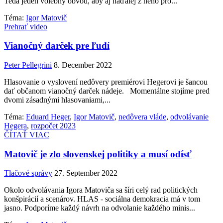
Teda jeden volebný obvod, aby aj naďalej z neho pro...
Téma:
Igor Matovič
Prehrať video
Vianočný darček pre ľudí
Peter Pellegrini
8. December 2022
Hlasovanie o vyslovení nedôvery premiérovi Hegerovi je šancou
dať občanom vianočný darček nádeje. Momentálne stojíme pred
dvomi zásadnými hlasovaniami,...
Téma:
Eduard Heger
,
Igor Matovič
,
nedôvera vláde
,
odvolávanie
Hegera
,
rozpočet 2023
ČÍTAŤ VIAC
Matovič je zlo slovenskej politiky a musí odísť
Tlačové správy
27. September 2022
Okolo odvolávania Igora Matoviča sa šíri celý rad politických
konšpirácií a scenárov. HLAS - sociálna demokracia má v tom
jasno. Podporíme každý návrh na odvolanie každého minis...