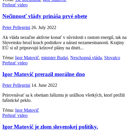
Prehrať video
Nečinnosť vlády prináša prvé obete
Peter Pellegrini
26. July 2022
Ak vláda nezačne aktívne konať v súvislosti s rastom energií, tak na
Slovensku hrozí krach podnikov a nárast nezamestnanosti. Krajiny
EÚ si už pripravujú krízové plány na distri...
Téma:
Igor Matovič
,
minister Budaj
,
Neschopná vláda
,
Slovalco
Prehrať video
Igor Matovič prerazil morálne dno
Peter Pellegrini
14. June 2022
Prirovnávať sa k obetiam fašizmu je urážkou všetkých, ktorí prežili
fašistické peklo.
Téma:
Igor Matovič
Prehrať video
Igor Matovič je zlom slovenskej politiky.