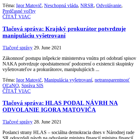
Téma:
Igor Matovič
,
Neschopná vláda
,
NRSR
,
Odvolávanie
,
Predčasné voľby
ČÍTAŤ VIAC
Tlačová správa: Krajský prokurátor potvrdzuje
manipuláciu vyšetrovaní
Tlačové správy
29. June 2021
Zákonnosť postupu inšpekcie ministerstva vnútra pri odobratí spisov
NAKA potvrdzuje opodstatnenosť podozrení o existencii skupinky
vyšetrovateľov a prokurátorov, manipulujúcich ...
Téma:
Igor Matovič
,
Manipulácia vyšetrovaní
,
netransparentnosť
OĽaNO
,
Správa SIS
ČÍTAŤ VIAC
Tlačová správa: HLAS PODAL NÁVRH NA
ODVOLANIE IGORA MATOVIČA
Tlačové správy
28. June 2021
Poslanci strany HLAS – sociálna demokracia dnes v Národnej rade
SR odovzdali návrh na odvolanie ministra financií ministra financií