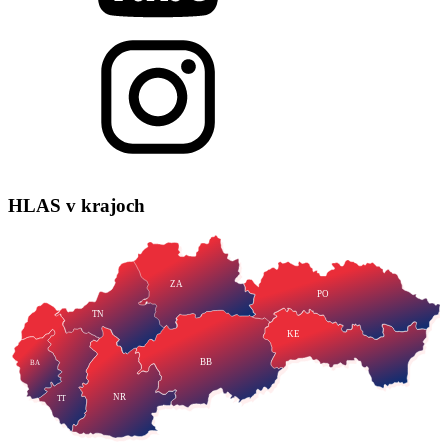
HLAS
v krajoch
ZA
PO
TN
KE
BB
BA
NR
TT