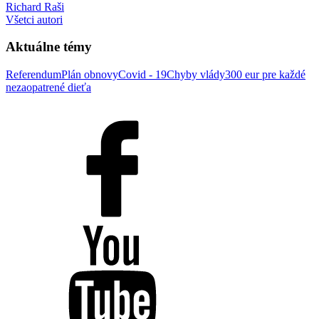
Richard Raši
Všetci autori
Aktuálne témy
Referendum
Plán obnovy
Covid - 19
Chyby vlády
300 eur pre každé
nezaopatrené dieťa