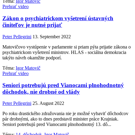
Téma:
Igor Matovič
Prehrať video
Zákon o psychiatrickom vyšetrení ústavných
činiteľov je nutné prijať
Peter Pellegrini
13. September 2022
Matovičovo vystúpenie v parlamente si priam pýta prijatie zákona o
psychiatrickom vyšetrení ministrov. HLAS - sociálna demokracia
takýto návrh okamžite podporí.
Téma:
Igor Matovič
Prehrať video
Seniori potrebujú pred Vianocami plnohodnotný
dôchodok, nie drobné od vlády
Peter Pellegrini
25. August 2022
Po roku drastického zdražovania nie je možné vybaviť dôchodcov
pár drobnými, ako to dnes predstavil minister práce Krajniak.
Seniori potrebujú pred Vianocami plnohodnotný 13. dô...
Téma:
14. dôchodok
,
Igor Matovič