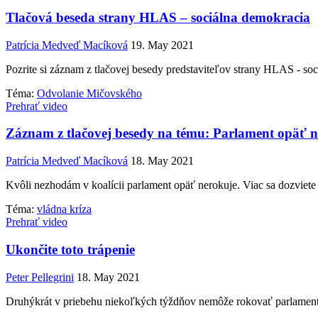
Tlačová beseda strany HLAS – sociálna demokracia
Patrícia Medveď Macíková
19. May 2021
Pozrite si záznam z tlačovej besedy predstaviteľov strany HLAS - so
Téma:
Odvolanie Mičovského
Prehrať video
Záznam z tlačovej besedy na tému: Parlament opäť n
Patrícia Medveď Macíková
18. May 2021
Kvôli nezhodám v koalícii parlament opäť nerokuje. Viac sa dozviete
Téma:
vládna kríza
Prehrať video
Ukončite toto trápenie
Peter Pellegrini
18. May 2021
Druhýkrát v priebehu niekoľkých týždňov nemôže rokovať parlament, 