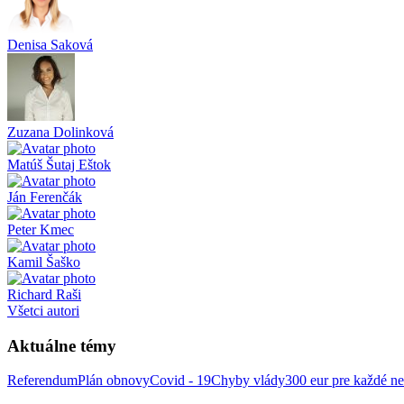
Denisa Saková
Zuzana Dolinková
Matúš Šutaj Eštok
Ján Ferenčák
Peter Kmec
Kamil Šaško
Richard Raši
Všetci autori
Aktuálne témy
Referendum
Plán obnovy
Covid - 19
Chyby vlády
300 eur pre každé ne