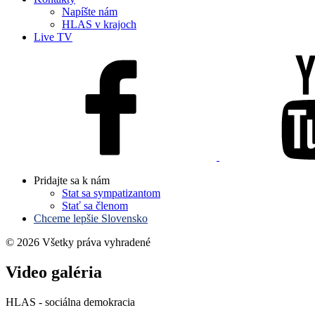
Napíšte nám
HLAS v krajoch
Live TV
Pridajte sa k nám
Stat sa sympatizantom
Stať sa členom
Chceme lepšie Slovensko
© 2026 Všetky práva vyhradené
Video galéria
HLAS - sociálna demokracia