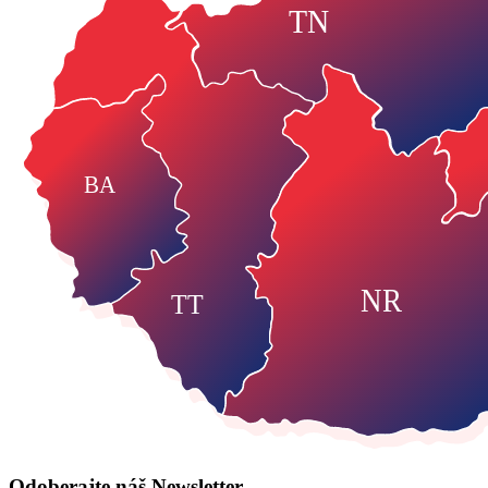
TN
BA
NR
TT
Odoberajte náš
Newsletter