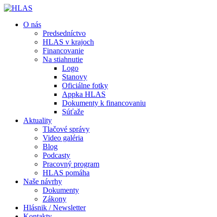
O nás
Predsedníctvo
HLAS v krajoch
Financovanie
Na stiahnutie
Logo
Stanovy
Oficiálne fotky
Appka HLAS
Dokumenty k financovaniu
Súťaže
Aktuality
Tlačové správy
Video galéria
Blog
Podcasty
Pracovný program
HLAS pomáha
Naše návrhy
Dokumenty
Zákony
Hlásnik / Newsletter
Kontakty