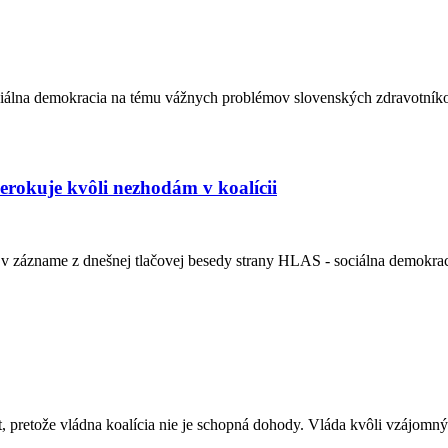
ciálna demokracia na tému vážnych problémov slovenských zdravotníkov
erokuje kvôli nezhodám v koalícii
 v zázname z dnešnej tlačovej besedy strany HLAS - sociálna demokrac
pretože vládna koalícia nie je schopná dohody. Vláda kvôli vzájomný