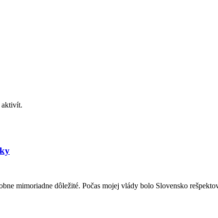
aktivít.
nky
bne mimoriadne dôležité. Počas mojej vlády bolo Slovensko rešpektova