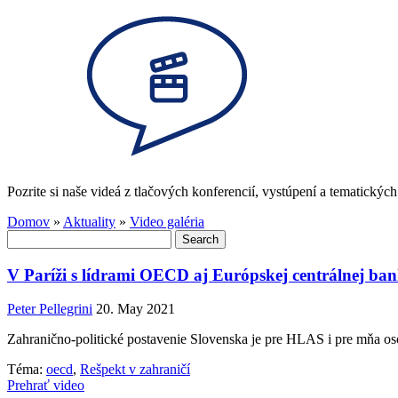
Pozrite si naše videá z tlačových konferencií, vystúpení a tematických 
Domov
»
Aktuality
»
Video galéria
Search
for:
V Paríži s lídrami OECD aj Európskej centrálnej ba
Peter Pellegrini
20. May 2021
Zahranično-politické postavenie Slovenska je pre HLAS i pre mňa oso
Téma:
oecd
,
Rešpekt v zahraničí
Prehrať video