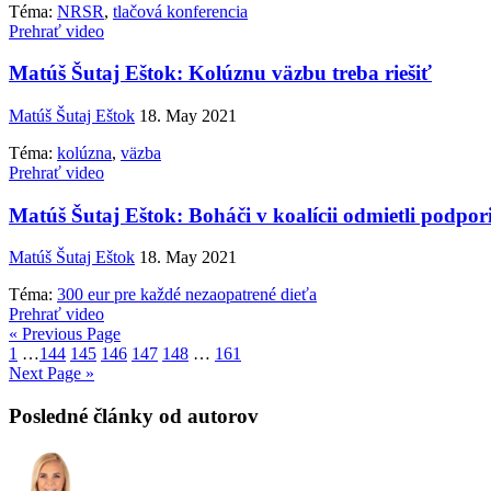
Téma:
NRSR
,
tlačová konferencia
Prehrať video
Matúš Šutaj Eštok: Kolúznu väzbu treba riešiť
Matúš Šutaj Eštok
18. May 2021
Téma:
kolúzna
,
väzba
Prehrať video
Matúš Šutaj Eštok: Boháči v koalícii odmietli podpori
Matúš Šutaj Eštok
18. May 2021
Téma:
300 eur pre každé nezaopatrené dieťa
Prehrať video
« Previous Page
1
…
144
145
146
147
148
…
161
Next Page »
Posledné články od autorov