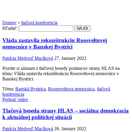
Domov
»
tlačová konferencia
Hľadať:
Vláda zastavila rekonštrukciu Roosveltovej
nemocnice v Banskej Bystrici
Patrícia Medveď Macíková
27. January 2022
Pozrite si záznam z tlačovej besedy poslancov strany HLAS na
tému: Vláda zastavila rekonštrukciu Roosveltovej nemocnice v
Banskej Bystrici.
Téma:
Banská Bystrica
,
Rooseveltova nemocnica
,
tlačová
konferencia
Prehrať video
Tlačová beseda strany HLAS – sociálna demokracia
k aktuálnej politickej situácii
Patrícia Medveď Macíková
26. January 2022