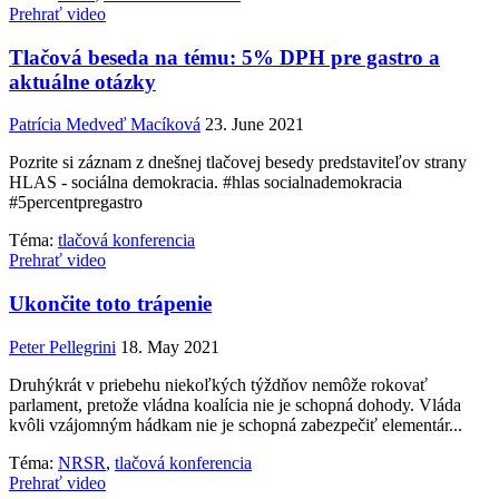
Prehrať video
Tlačová beseda na tému: 5% DPH pre gastro a
aktuálne otázky
Patrícia Medveď Macíková
23. June 2021
Pozrite si záznam z dnešnej tlačovej besedy predstaviteľov strany
HLAS - sociálna demokracia. #hlas socialnademokracia
#5percentpregastro
Téma:
tlačová konferencia
Prehrať video
Ukončite toto trápenie
Peter Pellegrini
18. May 2021
Druhýkrát v priebehu niekoľkých týždňov nemôže rokovať
parlament, pretože vládna koalícia nie je schopná dohody. Vláda
kvôli vzájomným hádkam nie je schopná zabezpečiť elementár...
Téma:
NRSR
,
tlačová konferencia
Prehrať video