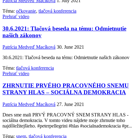
Patrícia Medveď Macíková
1. July 2021
Téma:
očkovanie
,
tlačová konferencia
Prehrať video
30.6.2021: Tlačová beseda na tému: Odmietnutie
našich zákonov
Patrícia Medveď Macíková
30. June 2021
30.6.2021: Tlačová beseda na tému: Odmietnutie našich zákonov
Téma:
tlačová konferencia
Prehrať video
ZHRNUTIE PRVÉHO PRACOVNÉHO SNEMU
STRANY HLAS – SOCIÁLNA DEMOKRACIA
Patrícia Medveď Macíková
27. June 2021
Dnes sme mali PRVÝ PRACOVNÝ SNEM STRANY HLAS -
sociálna demokracia. V tomto videu nájdete moje zhrnutie toho
najdôležitejšieho. #peterpellegrini #hlas #socialnademokracia #pr...
Téma:
snem
,
tlačová konferencia