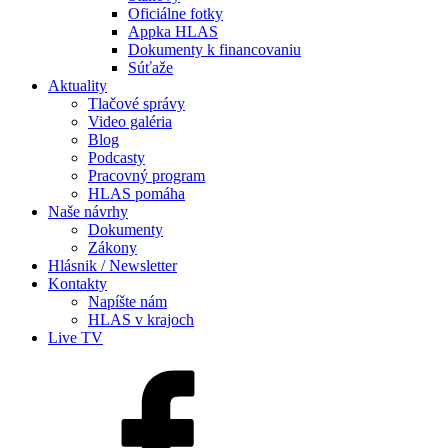
Oficiálne fotky
Appka HLAS
Dokumenty k financovaniu
Súťaže
Aktuality
Tlačové správy
Video galéria
Blog
Podcasty
Pracovný program
HLAS pomáha
Naše návrhy
Dokumenty
Zákony
Hlásnik / Newsletter
Kontakty
Napíšte nám
HLAS v krajoch
Live TV