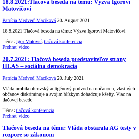
18.8.2021:Tlačová beseda na tému: Výzva Igorovi
Matovičovi
Patrícia Medveď Macíková
20. August 2021
18.8.2021:Tlačová beseda na tému: Výzva Igorovi Matovičovi
Téma:
Igor Matovič
,
tlačová konferencia
Prehrať video
20.7.2021: Tlačová beseda predstaviteľov strany
HLAS – sociálna demokracia
Patrícia Medveď Macíková
20. July 2021
Vláda urobila obrovský antigénový podvod na občanoch, vlastných
občanov diskriminuje a svojim blízkym dohadzuje kšefty. Viac na
tlačovej besede
Téma:
tlačová konferencia
Prehrať video
Tlačová beseda na tému: Vláda obstarala AG testy v
rozpore so zákonom