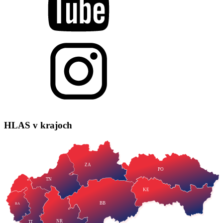
HLAS
v krajoch
ZA
PO
TN
KE
BB
BA
NR
TT