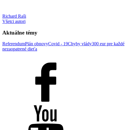
Richard Raši
Všetci autori
Aktuálne témy
Referendum
Plán obnovy
Covid - 19
Chyby vlády
300 eur pre každé
nezaopatrené dieťa