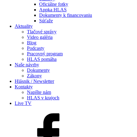
Oficiálne fotky
Appka HLAS
Dokumenty k financovaniu
Súťaže
Aktuality
Tlačové správy
Video galéria
Blog
Podcasty
Pracovný program
HLAS pomáha
Naše návrhy
Dokumenty
Zákony
Hlásnik / Newsletter
Kontakty
Napíšte nám
HLAS v krajoch
Live TV