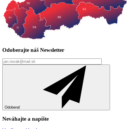
TN
KE
BB
BA
NR
TT
Odoberajte náš
Newsletter
Odoberať
Neváhajte a
napíšte