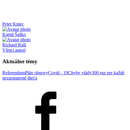
Peter Kmec
Kamil Šaško
Richard Raši
Všetci autori
Aktuálne témy
Referendum
Plán obnovy
Covid - 19
Chyby vlády
300 eur pre každé
nezaopatrené dieťa