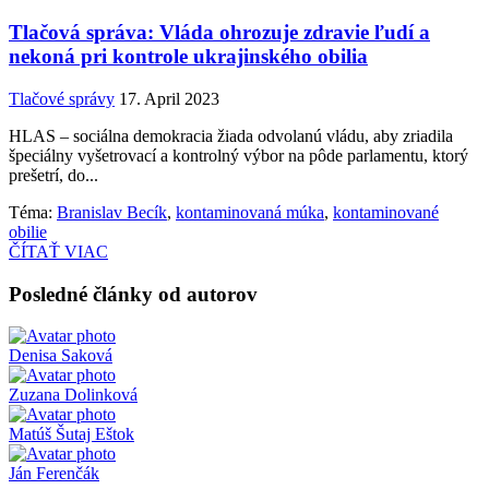
Tlačová správa: Vláda ohrozuje zdravie ľudí a
nekoná pri kontrole ukrajinského obilia
Tlačové správy
17. April 2023
HLAS – sociálna demokracia žiada odvolanú vládu, aby zriadila
špeciálny vyšetrovací a kontrolný výbor na pôde parlamentu, ktorý
prešetrí, do...
Téma:
Branislav Becík
,
kontaminovaná múka
,
kontaminované
obilie
ČÍTAŤ VIAC
Posledné články od autorov
Denisa Saková
Zuzana Dolinková
Matúš Šutaj Eštok
Ján Ferenčák