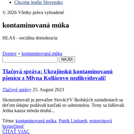
Chceme lepšie Slovensko
© 2026 Všetky práva vyhradené
kontaminovaná múka
HLAS - sociálna demokracia
Domov
»
kontaminovaná múka
Hľadať:
Tlačová správa: Ukrajinskú kontaminovanú
pšenicu z Mlyna Kollárovo nezlikvidovali!
Tlačové správy
25. August 2023
Skonzumovali ju prevažne Slováci!V školských zariadeniach sa
deťom údajne podávali kurčatá so salmonelou. Testy sa falšovali.
Jedna kauza strieda druhú...
Téma:
kontaminovaná múka
,
Patrik Linhardt
,
potravinová
bezpečnosť
ČÍTAŤ VIAC