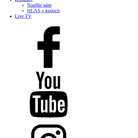
Napíšte nám
HLAS v krajoch
Live TV