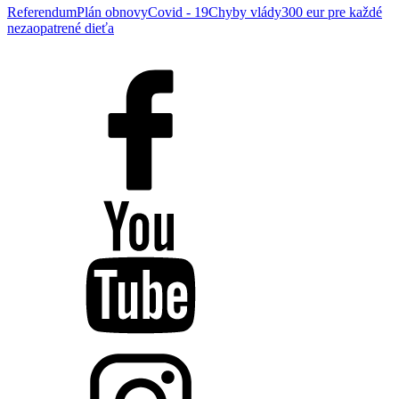
Referendum
Plán obnovy
Covid - 19
Chyby vlády
300 eur pre každé
nezaopatrené dieťa