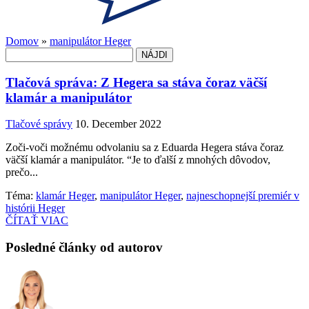
Domov
»
manipulátor Heger
Hľadať:
Tlačová správa: Z Hegera sa stáva čoraz väčší
klamár a manipulátor
Tlačové správy
10. December 2022
Zoči-voči možnému odvolaniu sa z Eduarda Hegera stáva čoraz
väčší klamár a manipulátor. “Je to ďalší z mnohých dôvodov,
prečo...
Téma:
klamár Heger
,
manipulátor Heger
,
najneschopnejší premiér v
histórii Heger
ČÍTAŤ VIAC
Posledné články od autorov