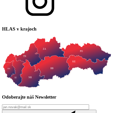
HLAS
v krajoch
ZA
PO
TN
KE
BB
BA
NR
TT
Odoberajte náš
Newsletter