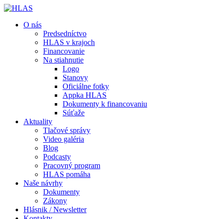
O nás
Predsedníctvo
HLAS v krajoch
Financovanie
Na stiahnutie
Logo
Stanovy
Oficiálne fotky
Appka HLAS
Dokumenty k financovaniu
Súťaže
Aktuality
Tlačové správy
Video galéria
Blog
Podcasty
Pracovný program
HLAS pomáha
Naše návrhy
Dokumenty
Zákony
Hlásnik / Newsletter
Kontakty