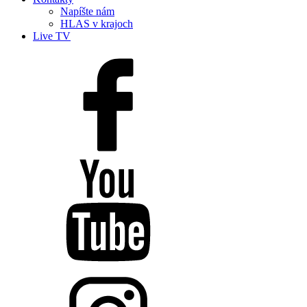
Napíšte nám
HLAS v krajoch
Live TV