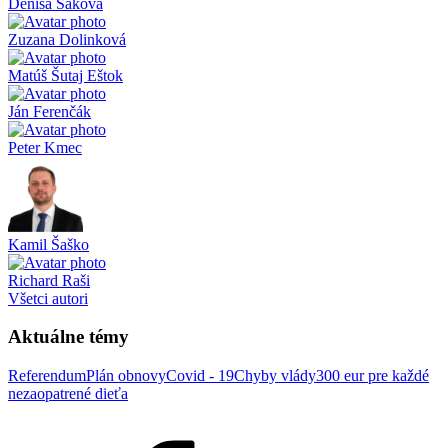
Denisa Saková
Zuzana Dolinková
Matúš Šutaj Eštok
Ján Ferenčák
Peter Kmec
Kamil Šaško
Richard Raši
Všetci autori
Aktuálne témy
Referendum
Plán obnovy
Covid - 19
Chyby vlády
300 eur pre každé
nezaopatrené dieťa