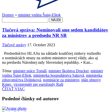
Domov
»
minister vnútra Šutaj-Eštok
Hľadať:
Tlačová správa: Nominovali sme sedem kandidátov
za ministrov a predsedu NR SR
Tlačové správy
17. October 2023
Predsedníctvo HLASu na základe koaličnej zmluvy rozhodlo
o nomináciách strany na sedem ministrov novej vlády, ako aj
na predsedu Národnej rady Slovenskej republiky. • Kan...
Téma:
minister práce Tomáš
,
minister školstva Drucker
,
minister
vnútra Šutaj-Eštok
,
ministerka hospodárstva Saková
,
ministerka
zdravotníctva Dolinková
,
nominácie za ministrov
,
plán obnovy
Kmec
,
vicepremiér pre eurofondy Raši
ČÍTAŤ VIAC
Posledné články od autorov