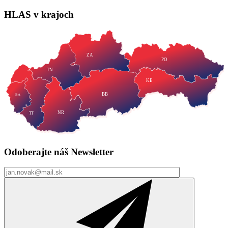
HLAS
v krajoch
ZA
PO
TN
KE
BB
BA
NR
TT
Odoberajte náš
Newsletter