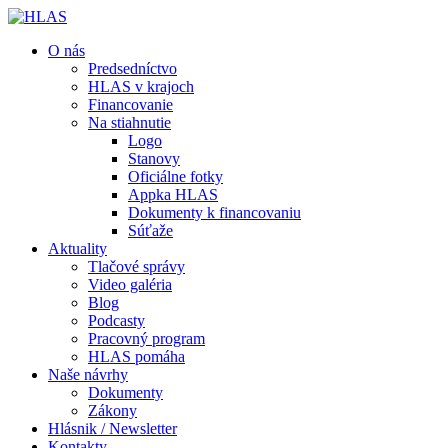
O nás
Predsedníctvo
HLAS v krajoch
Financovanie
Na stiahnutie
Logo
Stanovy
Oficiálne fotky
Appka HLAS
Dokumenty k financovaniu
Súťaže
Aktuality
Tlačové správy
Video galéria
Blog
Podcasty
Pracovný program
HLAS pomáha
Naše návrhy
Dokumenty
Zákony
Hlásnik / Newsletter
Kontakty