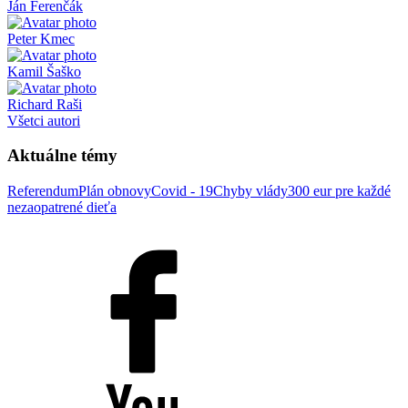
Ján Ferenčák
Peter Kmec
Kamil Šaško
Richard Raši
Všetci autori
Aktuálne témy
Referendum
Plán obnovy
Covid - 19
Chyby vlády
300 eur pre každé
nezaopatrené dieťa