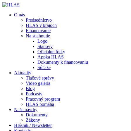
O nás
Predsedníctvo
HLAS v krajoch
Financovanie
Na stiahnutie
Logo
Stanovy
Oficiálne fotky
Appka HLAS
Dokumenty k financovaniu
Súťaže
Aktuality
Tlačové správy
Video galéria
Blog
Podcasty
Pracovný program
HLAS pomáha
Naše návrhy
Dokumenty
Zákony
Hlásnik / Newsletter
Kontakty