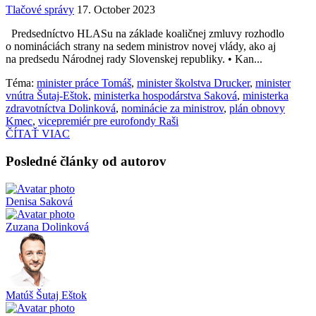
Tlačové správy
17. October 2023
Predsedníctvo HLASu na základe koaličnej zmluvy rozhodlo
o nomináciách strany na sedem ministrov novej vlády, ako aj
na predsedu Národnej rady Slovenskej republiky. • Kan...
Téma:
minister práce Tomáš
,
minister školstva Drucker
,
minister
vnútra Šutaj-Eštok
,
ministerka hospodárstva Saková
,
ministerka
zdravotníctva Dolinková
,
nominácie za ministrov
,
plán obnovy
Kmec
,
vicepremiér pre eurofondy Raši
ČÍTAŤ VIAC
Posledné články od autorov
Denisa Saková
Zuzana Dolinková
Matúš Šutaj Eštok