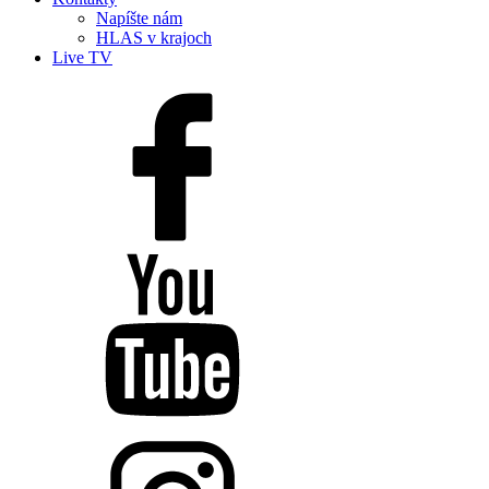
Napíšte nám
HLAS v krajoch
Live TV