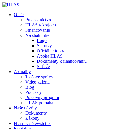
O nás
Predsedníctvo
HLAS v krajoch
Financovanie
Na stiahnutie
Logo
Stanovy
Oficiálne fotky
Appka HLAS
Dokumenty k financovaniu
Súťaže
Aktuality
Tlačové správy
Video galéria
Blog
Podcasty
Pracovný program
HLAS pomáha
Naše návrhy
Dokumenty
Zákony
Hlásnik / Newsletter
Kontakty