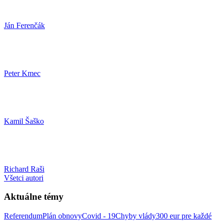
Ján Ferenčák
Peter Kmec
Kamil Šaško
Richard Raši
Všetci autori
Aktuálne témy
Referendum
Plán obnovy
Covid - 19
Chyby vlády
300 eur pre každé