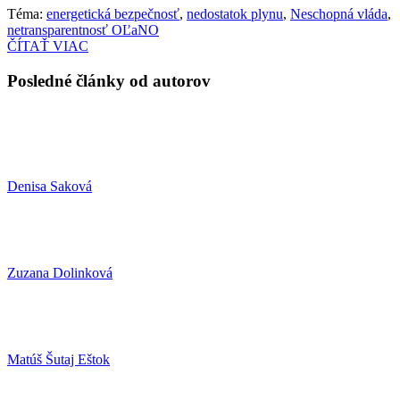
Téma:
energetická bezpečnosť
,
nedostatok plynu
,
Neschopná vláda
,
netransparentnosť OĽaNO
ČÍTAŤ VIAC
Posledné články od autorov
Denisa Saková
Zuzana Dolinková
Matúš Šutaj Eštok