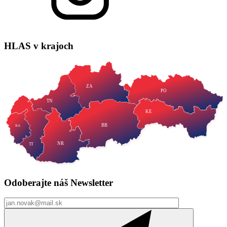
HLAS
v krajoch
ZA
PO
TN
KE
BB
BA
NR
TT
Odoberajte náš
Newsletter