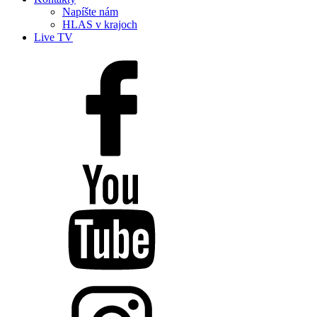
Napíšte nám
HLAS v krajoch
Live TV