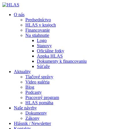
O nás
Predsedníctvo
HLAS v krajoch
Financovanie
Na stiahnutie
Logo
Stanovy
Oficiálne fotky
Appka HLAS
Dokumenty k financovaniu
Súťaže
Aktuality
Tlačové správy
Video galéria
Blog
Podcasty
Pracovný program
HLAS pomáha
Naše návrhy
Dokumenty
Zákony
Hlásnik / Newsletter
Kontakty