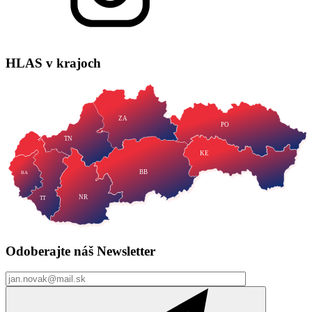
HLAS
v krajoch
ZA
PO
TN
KE
BB
BA
NR
TT
Odoberajte náš
Newsletter