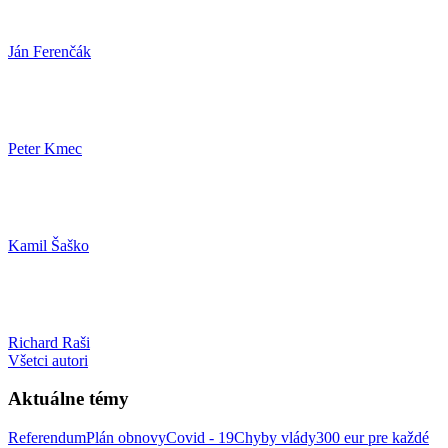
Ján Ferenčák
Peter Kmec
Kamil Šaško
Richard Raši
Všetci autori
Aktuálne témy
Referendum
Plán obnovy
Covid - 19
Chyby vlády
300 eur pre každé