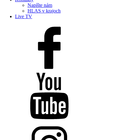
Napíšte nám
HLAS v krajoch
Live TV