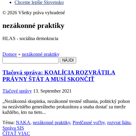
Chceme lepšie Slovensko
© 2026 Všetky práva vyhradené
nezákonné praktiky
HLAS - sociálna demokracia
Domov
»
nezákonné praktiky
Hľadať:
Tlačová správa: KOALÍCIA ROZVRÁTILA
PRÁVNY ŠTÁT A MUSÍ SKONČIŤ
Tlačové správy
13. September 2021
„Nezákonná skupinka, nezákonné trestné stíhania, politický pohon
na nezávislého generálneho prokurátora a snaha dostať za mreže
každého, kto na tieto...
Téma:
NAKA
,
nezákonné praktiky
,
Predčasné voľby
,
rozvrat štátu
,
Správa SIS
ČÍTAŤ VIAC