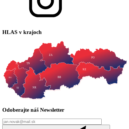
HLAS
v krajoch
ZA
PO
TN
KE
BB
BA
NR
TT
Odoberajte náš
Newsletter