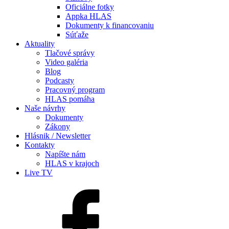
Oficiálne fotky
Appka HLAS
Dokumenty k financovaniu
Súťaže
Aktuality
Tlačové správy
Video galéria
Blog
Podcasty
Pracovný program
HLAS pomáha
Naše návrhy
Dokumenty
Zákony
Hlásnik / Newsletter
Kontakty
Napíšte nám
HLAS v krajoch
Live TV