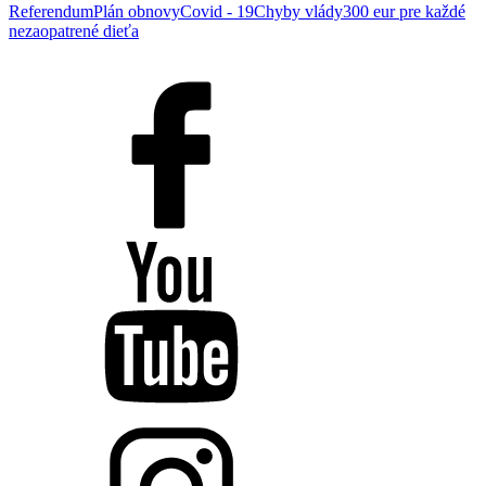
Referendum
Plán obnovy
Covid - 19
Chyby vlády
300 eur pre každé
nezaopatrené dieťa