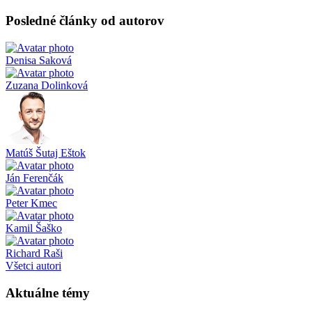
Posledné články od autorov
Denisa Saková
Zuzana Dolinková
Matúš Šutaj Eštok
Ján Ferenčák
Peter Kmec
Kamil Šaško
Richard Raši
Všetci autori
Aktuálne témy