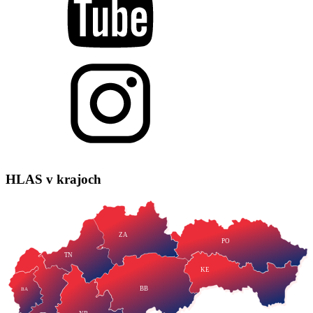
HLAS
v krajoch
ZA
PO
TN
KE
BB
BA