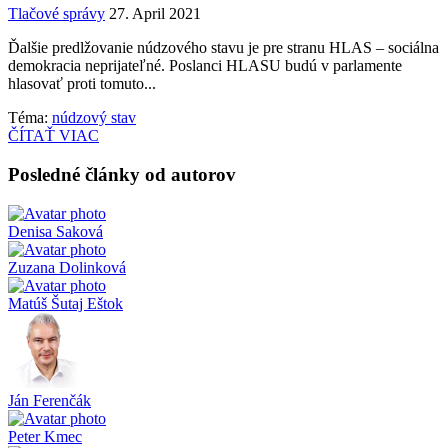
Tlačové správy
27. April 2021
Ďalšie predlžovanie núdzového stavu je pre stranu HLAS – sociálna
demokracia neprijateľné. Poslanci HLASU budú v parlamente
hlasovať proti tomuto...
Téma:
núdzový stav
ČÍTAŤ VIAC
Posledné články od autorov
Denisa Saková
Zuzana Dolinková
Matúš Šutaj Eštok
Ján Ferenčák
Peter Kmec