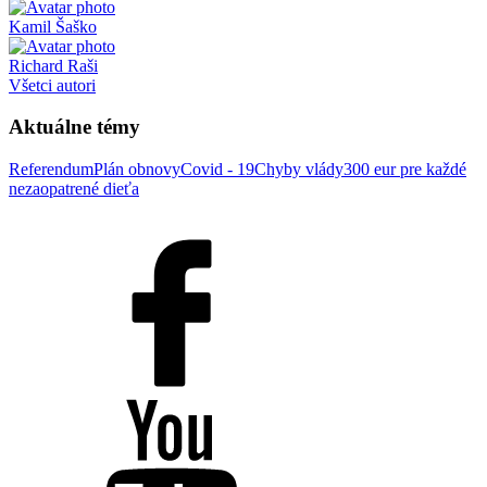
Kamil Šaško
Richard Raši
Všetci autori
Aktuálne témy
Referendum
Plán obnovy
Covid - 19
Chyby vlády
300 eur pre každé
nezaopatrené dieťa