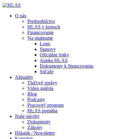
O nás
Predsedníctvo
HLAS v krajoch
Financovanie
Na stiahnutie
Logo
Stanovy
Oficiálne fotky
Appka HLAS
Dokumenty k financovaniu
Súťaže
Aktuality
Tlačové správy
Video galéria
Blog
Podcasty
Pracovný program
HLAS pomáha
Naše návrhy
Dokumenty
Zákony
Hlásnik / Newsletter
Kontakty