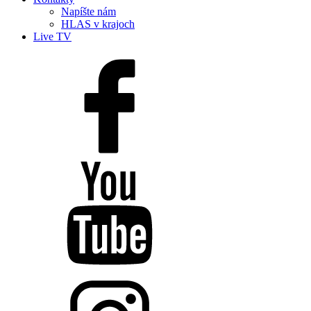
Napíšte nám
HLAS v krajoch
Live TV