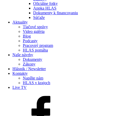
Oficiálne fotky
Appka HLAS
Dokumenty k financovaniu
Súťaže
Aktuality
Tlačové správy
Video galéria
Blog
Podcasty
Pracovný program
HLAS pomáha
Naše návrhy
Dokumenty
Zákony
Hlásnik / Newsletter
Kontakty
Napíšte nám
HLAS v krajoch
Live TV