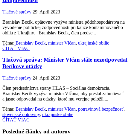
zodpovednosti
Tlačové správy
29. April 2023
Branislav Becík, opätovne vyzýva ministra pôdohospodárstva na
vyvodenie politickej zodpovednosti pri kauze kontaminovaného
obilia z Ukrajiny. Branislav Becík, člen predse...
Téma:
Branislav Becík
,
minister Vlčan
,
ukrajinské obilie
ČÍTAŤ VIAC
Tlačová správa: Minister Vlčan stále nezodpovedal
Becíkove otázky
Tlačové správy
24. April 2023
Člen predsedníctva strany HLAS – Sociálna demokracia,
Branislav Becík vyzýva ministra Vlčana, aby prestal zahmlievať
a jasne odpovedal na otázky, ktoré mu verejne položil....
Téma:
Branislav Becík
,
minister Vlčan
,
potravinová bezpečnosť
,
slovenské potraviny
,
ukrajinské obilie
ČÍTAŤ VIAC
Posledné články od autorov