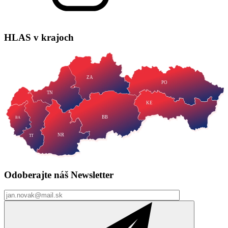
HLAS
v krajoch
ZA
PO
TN
KE
BB
BA
NR
TT
Odoberajte náš
Newsletter