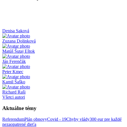
Denisa Saková
Zuzana Dolinková
Matúš Šutaj Eštok
Ján Ferenčák
Peter Kmec
Kamil Šaško
Richard Raši
Všetci autori
Aktuálne témy
Referendum
Plán obnovy
Covid - 19
Chyby vlády
300 eur pre každé
nezaopatrené dieťa