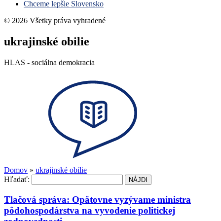
Chceme lepšie Slovensko
© 2026 Všetky práva vyhradené
ukrajinské obilie
HLAS - sociálna demokracia
Domov
»
ukrajinské obilie
Hľadať:
Tlačová správa: Opätovne vyzývame ministra
pôdohospodárstva na vyvodenie politickej